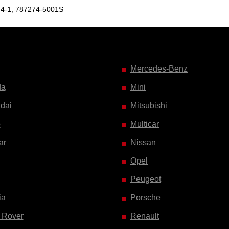
74-1, 787274-5001S
Mercedes-Benz
da
Mini
dai
Mitsubishi
o
Multicar
ar
Nissan
Opel
Peugeot
ia
Porsche
 Rover
Renault