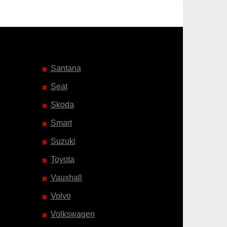
Santana
Seat
Skoda
Smart
Suzuki
Toyota
Vauxhall
Volvo
Volkswagen