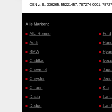
OEN z. B.:
336265
, 55221457, 787274-0001, 7872
Alle Marken:
Alfa Romeo
Ford
Audi
Hon
BMW
Hyun
Cadillac
Ivec
Chevrolet
Jagu
Chrysler
Jeep
Citroen
Kia
Dacia
Lanc
Dodge
Land