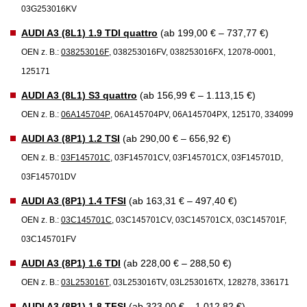
03G253016KV
AUDI A3 (8L1) 1.9 TDI quattro
(ab 199,00 € – 737,77 €)
OEN z. B.:
038253016F
, 038253016FV, 038253016FX, 12078-0001,
125171
AUDI A3 (8L1) S3 quattro
(ab 156,99 € – 1.113,15 €)
OEN z. B.:
06A145704P
, 06A145704PV, 06A145704PX, 125170, 334099
AUDI A3 (8P1) 1.2 TSI
(ab 290,00 € – 656,92 €)
OEN z. B.:
03F145701C
, 03F145701CV, 03F145701CX, 03F145701D,
03F145701DV
AUDI A3 (8P1) 1.4 TFSI
(ab 163,31 € – 497,40 €)
OEN z. B.:
03C145701C
, 03C145701CV, 03C145701CX, 03C145701F,
03C145701FV
AUDI A3 (8P1) 1.6 TDI
(ab 228,00 € – 288,50 €)
OEN z. B.:
03L253016T
, 03L253016TV, 03L253016TX, 128278, 336171
AUDI A3 (8P1) 1.8 TFSI
(ab 323,00 € – 1.012,82 €)