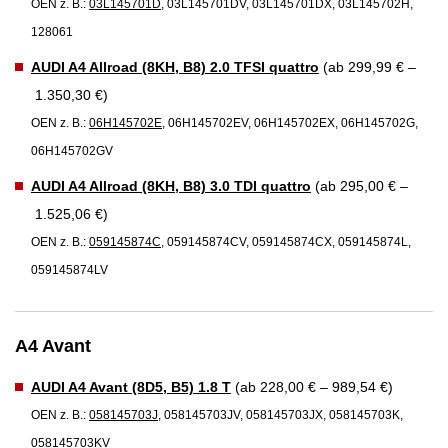
OEN z. B.:
03L145701D
, 03L145701DV, 03L145701DX, 03L145702H,
128061
AUDI A4 Allroad (8KH, B8) 2.0 TFSI quattro
(ab 299,99 € –
1.350,30 €)
OEN z. B.:
06H145702E
, 06H145702EV, 06H145702EX, 06H145702G,
06H145702GV
AUDI A4 Allroad (8KH, B8) 3.0 TDI quattro
(ab 295,00 € –
1.525,06 €)
OEN z. B.:
059145874C
, 059145874CV, 059145874CX, 059145874L,
059145874LV
A4 Avant
AUDI A4 Avant (8D5, B5) 1.8 T
(ab 228,00 € – 989,54 €)
OEN z. B.:
058145703J
, 058145703JV, 058145703JX, 058145703K,
058145703KV