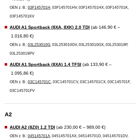
OEN z. B.:
03F145701H
, 03F145701HV, 03F145701HX, 03F145701K,
03F145701KV
AUDI A1 Sportback (8XA, 8XK) 2.0 TDI
(ab 146,90 € –
1.016,80 €)
OEN z. B.:
03L253010G
, 03L253010GV, 03L253010GX, 03L253019P,
03L253019PV
AUDI A1 Sportback (8XA) 1.4 TFSI
(ab 133,90 € –
1.095,86 €)
OEN z. B.:
03C145701C
, 03C145701CV, 03C145701CX, 03C145701F,
03C145701FV
A2
AUDI A2 (8Z0) 1.2 TDI
(ab 230,00 € – 989,00 €)
OEN z. B.:
045145701A
, 045145701AX, 045145701D, 045145701DV,