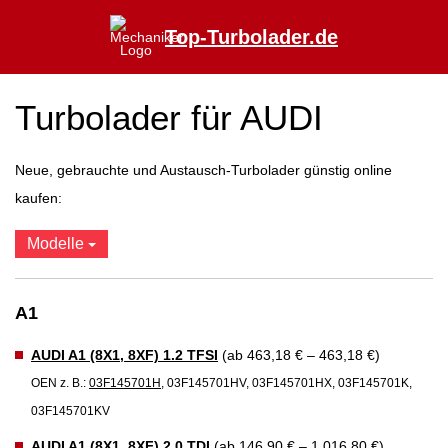
Top-Turbolader.de
Turbolader für AUDI
Neue, gebrauchte und Austausch-Turbolader günstig online
kaufen:
Modelle
A1
AUDI A1 (8X1, 8XF) 1.2 TFSI
(ab 463,18 € – 463,18 €)
OEN z. B.:
03F145701H
, 03F145701HV, 03F145701HX, 03F145701K,
03F145701KV
AUDI A1 (8X1, 8XF) 2.0 TDI
(ab 146,90 € – 1.016,80 €)