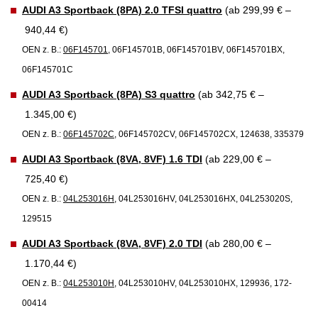
AUDI A3 Sportback (8PA) 2.0 TFSI quattro
(ab 299,99 € –
940,44 €)
OEN z. B.:
06F145701
, 06F145701B, 06F145701BV, 06F145701BX,
06F145701C
AUDI A3 Sportback (8PA) S3 quattro
(ab 342,75 € –
1.345,00 €)
OEN z. B.:
06F145702C
, 06F145702CV, 06F145702CX, 124638, 335379
AUDI A3 Sportback (8VA, 8VF) 1.6 TDI
(ab 229,00 € –
725,40 €)
OEN z. B.:
04L253016H
, 04L253016HV, 04L253016HX, 04L253020S,
129515
AUDI A3 Sportback (8VA, 8VF) 2.0 TDI
(ab 280,00 € –
1.170,44 €)
OEN z. B.:
04L253010H
, 04L253010HV, 04L253010HX, 129936, 172-
00414