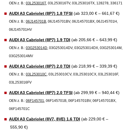
OEN z. B.:
03L253016T
, 03L253016TV, 03L253016TX, 128278, 336171
AUDI A3 Cabriolet (8P7) 1.8 TFSI
(ab 323,00 € – 661,67 €)
OEN z. B.:
06J145701B
, 06J145701BV, 06J145701BX, 06J145701H,
06J145701HV
AUDI A3 Cabriolet (8P7) 1.9 TDI
(ab 205,66 € – 643,99 €)
OEN z. B.:
03G253014D
, 03G253014DV, 03G253014DX, 03G253014M,
03G253014MV
AUDI A3 Cabriolet (8P7) 2.0 TDI
(ab 218,99 € – 339,39 €)
OEN z. B.:
03L253010C
, 03L253010CV, 03L253010CX, 03L253016F,
03L253016FV
AUDI A3 Cabriolet (8P7) 2.0 TFSI
(ab 299,99 € – 940,44 €)
OEN z. B.:
06F145701
, 06F145701B, 06F145701BV, 06F145701BX,
06F145701C
AUDI A3 Cabriolet (8V7, 8VE) 1.6 TDI
(ab 229,00 € –
555,90 €)