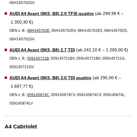
06H145702GV
AUDI A4 Avant (8K5, B8) 2.0 TFSI quattro
(ab 299,99 € –
1.350,30 €)
OEN z. B.:
06H145702E
, 06H145702EV, 06H145702EX, 06H145702G,
06H145702GV
AUDI A4 Avant (8K5, B8) 2.7 TDI
(ab 242,10 € – 1.209,00 €)
OEN z. B.:
059145721B
, 059145721BV, 059145721BX, 059145721G,
059145721GV
AUDI A4 Avant (8K5, B8) 3.0 TDI quattro
(ab 295,00 € –
1.697,77 €)
OEN z. B.:
059145874C
, 059145874CV, 059145874CX, 059145874L,
059145874LV
A4 Cabriolet