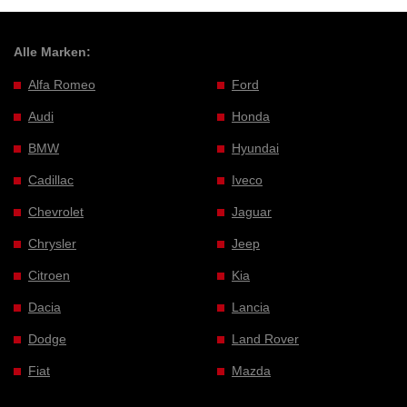
Alle Marken:
Alfa Romeo
Ford
Audi
Honda
BMW
Hyundai
Cadillac
Iveco
Chevrolet
Jaguar
Chrysler
Jeep
Citroen
Kia
Dacia
Lancia
Dodge
Land Rover
Fiat
Mazda