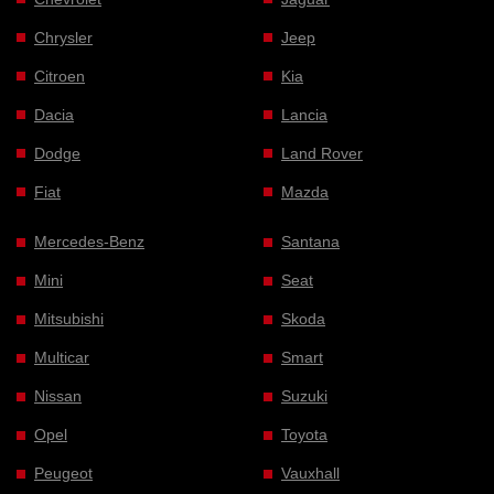
Chrysler
Jeep
Citroen
Kia
Dacia
Lancia
Dodge
Land Rover
Fiat
Mazda
Mercedes-Benz
Santana
Mini
Seat
Mitsubishi
Skoda
Multicar
Smart
Nissan
Suzuki
Opel
Toyota
Peugeot
Vauxhall