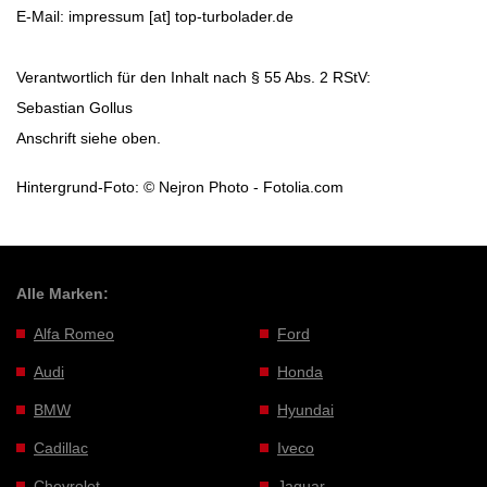
E-Mail: impressum [at] top-turbolader.de
Verantwortlich für den Inhalt nach § 55 Abs. 2 RStV:
Sebastian Gollus
Anschrift siehe oben.
Hintergrund-Foto: © Nejron Photo - Fotolia.com
Alle Marken:
Alfa Romeo
Ford
Audi
Honda
BMW
Hyundai
Cadillac
Iveco
Chevrolet
Jaguar