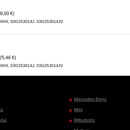
9,00 €)
10HX, 03G253014J, 03G253014JV
25,46 €)
10HX, 03G253014J, 03G253014JV
Mercedes-Benz
da
Mini
dai
Mitsubishi