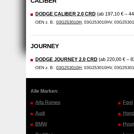
CALIBER
DODGE CALIBER 2.0 CRD
(ab 197,10 € – 44
OEN z. B.:
03G253010H
, 03G253010HV, 03G2530
JOURNEY
DODGE JOURNEY 2.0 CRD
(ab 220,00 € – 8
OEN z. B.:
03G253010H
, 03G253010HV, 03G2530
Alle Marken:
Alfa Romeo
Ford
Audi
Hon
BMW
Hyun