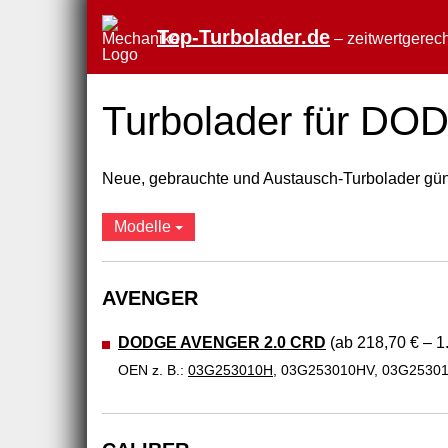
Top-Turbolader.de
– zeitwertgerech
Turbolader für DO
Neue, gebrauchte und Austausch-Turbolader güns
Modelle
AVENGER
DODGE AVENGER 2.0 CRD
(ab 218,70 € – 1
OEN z. B.:
03G253010H
, 03G253010HV, 03G2530