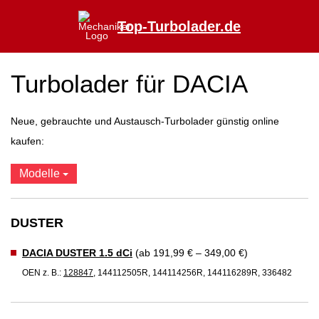
Top-Turbolader.de
Turbolader für DACIA
Neue, gebrauchte und Austausch-Turbolader günstig online
kaufen:
Modelle
DUSTER
DACIA DUSTER 1.5 dCi
(ab 191,99 € – 349,00 €)
OEN z. B.:
128847
, 144112505R, 144114256R, 144116289R, 336482