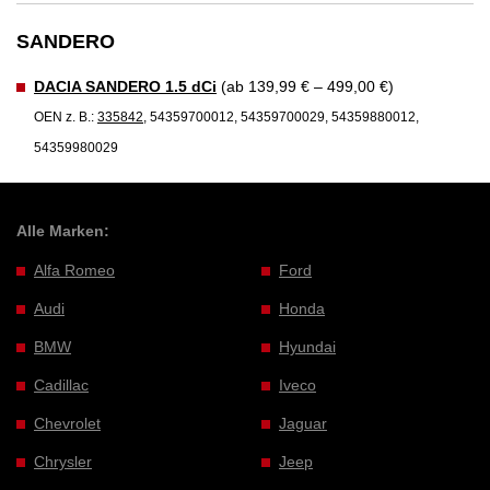
SANDERO
DACIA SANDERO 1.5 dCi
(ab 139,99 € – 499,00 €)
OEN z. B.:
335842
, 54359700012, 54359700029, 54359880012,
54359980029
Alle Marken:
Alfa Romeo
Ford
Audi
Honda
BMW
Hyundai
Cadillac
Iveco
Chevrolet
Jaguar
Chrysler
Jeep