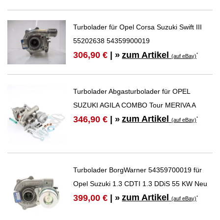
Turbolader für Opel Corsa Suzuki Swift III
55202638 54359900019
zum Artikel
306,90 €
| »
*
(auf eBay)
Turbolader Abgasturbolader für OPEL
SUZUKI AGILA COMBO Tour MERIVA A
zum Artikel
346,90 €
| »
*
(auf eBay)
Turbolader BorgWarner 54359700019 für
Opel Suzuki 1.3 CDTI 1.3 DDiS 55 KW Neu
zum Artikel
399,00 €
| »
*
(auf eBay)