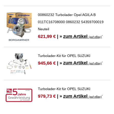
00860232 Turbolader Opel AGILA B
011TC16708000 0860232 54359700019
Neuteil
zum Artikel
621,99 €
| »
*
(auf eBay)
Turbolader-Kit für OPEL SUZUKI
zum Artikel
945,66 €
| »
*
(auf eBay)
Turbolader-Kit für OPEL SUZUKI
zum Artikel
979,73 €
| »
*
(auf eBay)