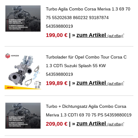
Turbo Agila Combo Corsa Meriva 1.3 69 70
75 55202638 860232 93187874
54359880019
zum Artikel
199,00 €
| »
*
(auf eBay)
Turbolader für Opel Combo Tour Corsa C
1.3 CDTi Suzuki Splash 55 KW
54359880019
zum Artikel
199,89 €
| »
*
(auf eBay)
Turbo + Dichtungsatz Agila Combo Corsa
Meriva 1.3 CDTI 69 70 75 PS 54359880019
zum Artikel
209,00 €
| »
*
(auf eBay)