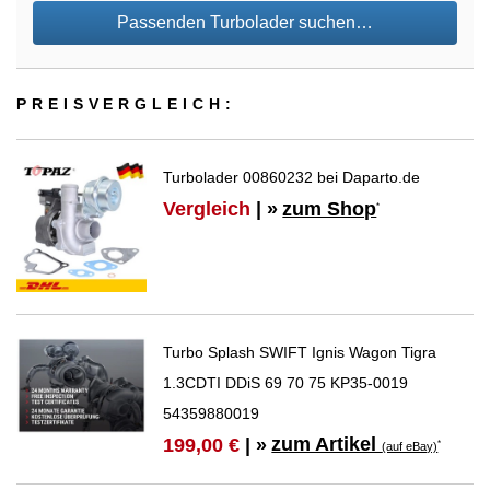
Passenden Turbolader suchen…
PREIS­VER­GLEICH:
Turbolader 00860232 bei Daparto.de
Vergleich
| »
zum Shop
*
Turbo Splash SWIFT Ignis Wagon Tigra
1.3CDTI DDiS 69 70 75 KP35-0019
54359880019
zum Artikel
199,00 €
| »
*
(auf eBay)