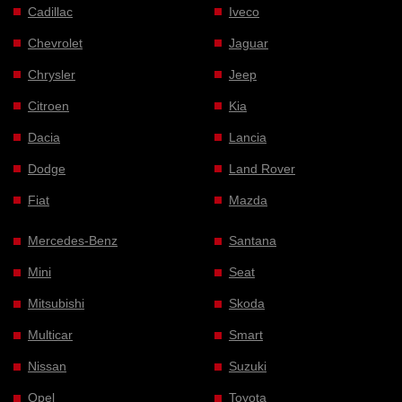
Cadillac
Iveco
Chevrolet
Jaguar
Chrysler
Jeep
Citroen
Kia
Dacia
Lancia
Dodge
Land Rover
Fiat
Mazda
Mercedes-Benz
Santana
Mini
Seat
Mitsubishi
Skoda
Multicar
Smart
Nissan
Suzuki
Opel
Toyota