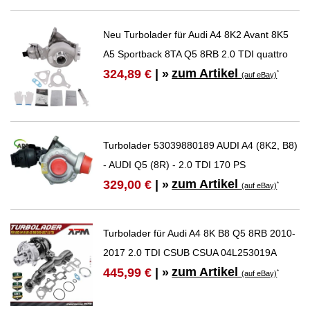
Neu Turbolader für Audi A4 8K2 Avant 8K5
A5 Sportback 8TA Q5 8RB 2.0 TDI quattro
zum Artikel
324,89 €
| »
*
(auf eBay)
Turbolader 53039880189 AUDI A4 (8K2, B8)
- AUDI Q5 (8R) - 2.0 TDI 170 PS
zum Artikel
329,00 €
| »
*
(auf eBay)
Turbolader für Audi A4 8K B8 Q5 8RB 2010-
2017 2.0 TDI CSUB CSUA 04L253019A
zum Artikel
445,99 €
| »
*
(auf eBay)