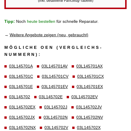
(inkl. detaillierte Fahrzeug-Tabelle)
Tipp:
Noch
heute bestellen
für schnelle Reparatur.
→
Weitere Angebote zeigen (neu, gebraucht)
MÖGLICHE OEN (VERGLEICHS­
NUMMERN):
03L145701A
03L145701AV
03L145701AX
03L145701C
03L145701CV
03L145701CX
03L145701E
03L145701EV
03L145701EX
03L145702
03L145702E
03L145702EV
03L145702EX
03L145702J
03L145702JV
03L145702JX
03L145702N
03L145702NV
03L145702NX
03L145702V
03L145702X