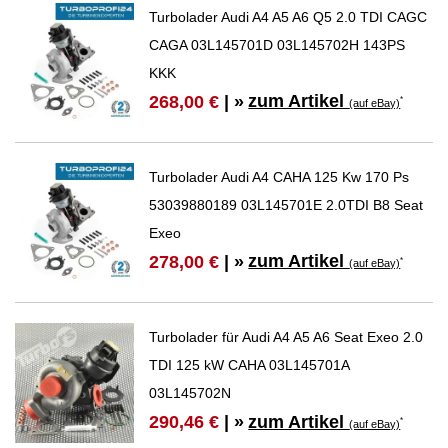
Turbolader Audi A4 A5 A6 Q5 2.0 TDI CAGC
CAGA 03L145701D 03L145702H 143PS
KKK
zum Artikel
268,00 €
| »
*
(auf eBay)
Turbolader Audi A4 CAHA 125 Kw 170 Ps
53039880189 03L145701E 2.0TDI B8 Seat
Exeo
zum Artikel
278,00 €
| »
*
(auf eBay)
Turbolader für Audi A4 A5 A6 Seat Exeo 2.0
TDI 125 kW CAHA 03L145701A
03L145702N
zum Artikel
290,46 €
| »
*
(auf eBay)