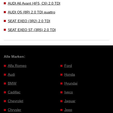
AUDI A6 Avant (4F5, C6) 2.0 TDI
AUDI Q5 (8R) 2.0 TDI quattro
SEAT EXEO (3R2) 2.0 TDI
SEAT EXEO ST (3R5) 2.0 TDI
Alle Marken:
Alfa Romeo
Ford
Audi
Honda
BMW
Hyundai
Cadillac
Iveco
Chevrolet
Jaguar
Chrysler
Jeep