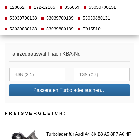
128062
172-12185
336059
53039700131
53039700138
53039700189
53039880131
53039880138
53039880189
T915510
Fahrzeugauswahl nach KBA-Nr.
Passenden Turbolader suchen…
PREIS­VER­GLEICH:
Turbolader für Audi A4 8K B8 A5 8F7 A6 4F