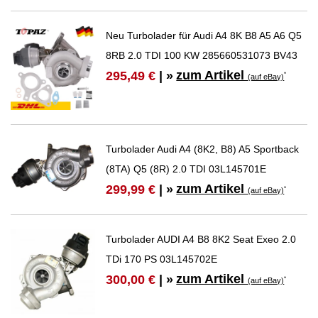
Neu Turbolader für Audi A4 8K B8 A5 A6 Q5
8RB 2.0 TDI 100 KW 285660531073 BV43
zum Artikel
295,49 €
| »
*
(auf eBay)
Turbolader Audi A4 (8K2, B8) A5 Sportback
(8TA) Q5 (8R) 2.0 TDI 03L145701E
zum Artikel
299,99 €
| »
*
(auf eBay)
Turbolader AUDI A4 B8 8K2 Seat Exeo 2.0
TDi 170 PS 03L145702E
zum Artikel
300,00 €
| »
*
(auf eBay)