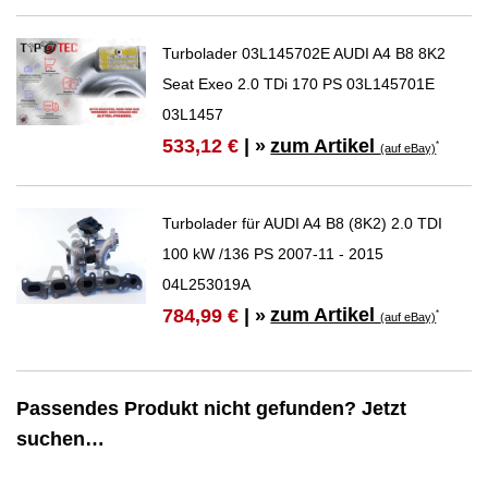
Turbolader 03L145702E AUDI A4 B8 8K2
Seat Exeo 2.0 TDi 170 PS 03L145701E
03L1457
zum Artikel
533,12 €
| »
*
(auf eBay)
Turbolader für AUDI A4 B8 (8K2) 2.0 TDI
100 kW /136 PS 2007-11 - 2015
04L253019A
zum Artikel
784,99 €
| »
*
(auf eBay)
Passendes Produkt nicht gefunden? Jetzt
suchen…