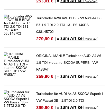
zum Artikel
253,01 €
| »
*
(auf eBay)
Turbolader AWX AVF BLB BPW Audi A4 B6
B7 1.9 TDI 2.0 TDI 131 PS 140PS
038145702
zum Artikel
279,99 €
| »
*
(auf eBay)
ORIGINAL MAHLE Turbolader AUDI A4 A6
1.9 TDI + quattro SKODA SUPERB I VW
PASSAT
zum Artikel
359,90 €
| »
*
(auf eBay)
Turbolader für AUDI A4 A6 SKODA Superb I
VW Passat 3B - 1.9TDI 2.0 TDI
zum Artikel
399,90 €
| »
*
(auf eBay)