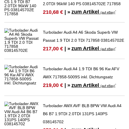
2.0TDI 96kW 140 PS 038145702E 717858
zum Artikel
210,68 €
| »
*
(auf eBay)
Turbolader Audi A4 A6 Skoda Superb VW
Passat 1.9 TDI 2.0 TDI 717858 038145702E
zum Artikel
217,00 €
| »
*
(auf eBay)
Turbolader Audi A4 1.9 TDI B6 96 Kw AFV
AWX 717858-5009S inkl. Dichtungsatz
zum Artikel
219,00 €
| »
*
(auf eBay)
Turbolader AWX AVF BLB BPW VW Audi A4
B6 B7 1.9TDI 2.0TDI 131PS 140PS
038145702