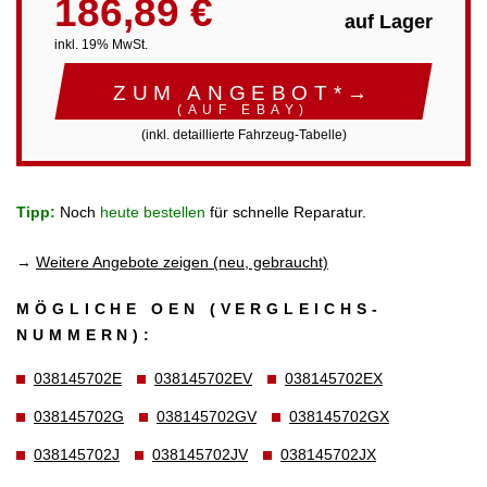
186,89 €
auf Lager
inkl. 19% MwSt.
ZUM ANGEBOT*→
(AUF EBAY)
(inkl. detaillierte Fahrzeug-Tabelle)
Tipp:
Noch
heute bestellen
für schnelle Reparatur.
→
Weitere Angebote zeigen (neu, gebraucht)
MÖGLICHE OEN (VERGLEICHS­
NUMMERN):
038145702E
038145702EV
038145702EX
038145702G
038145702GV
038145702GX
038145702J
038145702JV
038145702JX