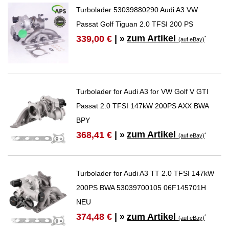
Turbolader 53039880290 Audi A3 VW
Passat Golf Tiguan 2.0 TFSI 200 PS
zum Artikel
339,00 €
| »
*
(auf eBay)
Turbolader for Audi A3 for VW Golf V GTI
Passat 2.0 TFSI 147kW 200PS AXX BWA
BPY
zum Artikel
368,41 €
| »
*
(auf eBay)
Turbolader for Audi A3 TT 2.0 TFSI 147kW
200PS BWA 53039700105 06F145701H
NEU
zum Artikel
374,48 €
| »
*
(auf eBay)