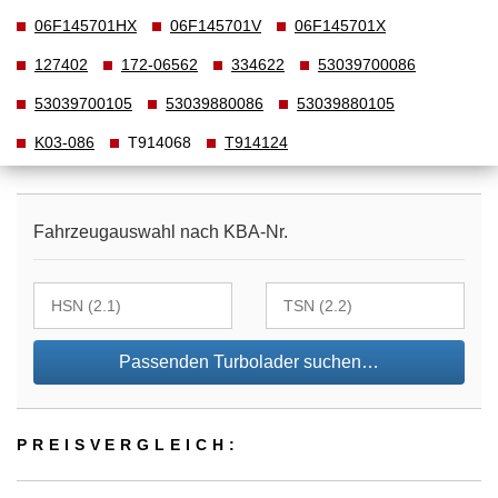
06F145701HX
06F145701V
06F145701X
127402
172-06562
334622
53039700086
53039700105
53039880086
53039880105
K03-086
T914068
T914124
Fahrzeugauswahl nach KBA-Nr.
Passenden Turbolader suchen…
PREIS­VER­GLEICH: