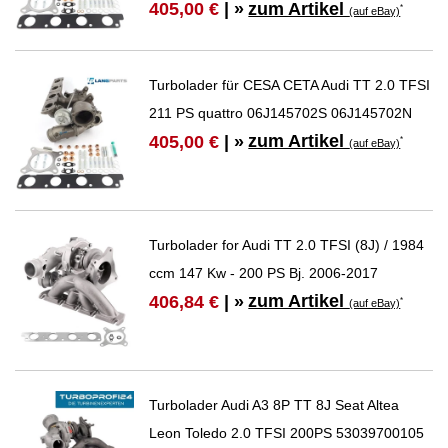
zum Artikel
405,00 €
| »
*
(auf eBay)
Turbolader für CESA CETA Audi TT 2.0 TFSI
211 PS quattro 06J145702S 06J145702N
zum Artikel
405,00 €
| »
*
(auf eBay)
Turbolader for Audi TT 2.0 TFSI (8J) / 1984
ccm 147 Kw - 200 PS Bj. 2006-2017
zum Artikel
406,84 €
| »
*
(auf eBay)
Turbolader Audi A3 8P TT 8J Seat Altea
Leon Toledo 2.0 TFSI 200PS 53039700105