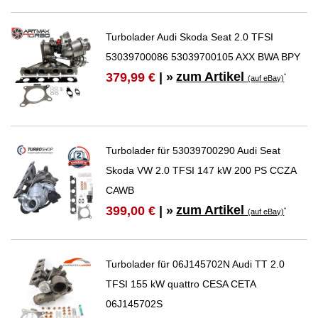
Turbolader Audi Skoda Seat 2.0 TFSI
53039700086 53039700105 AXX BWA BPY
zum Artikel
379,99 €
| »
*
(auf eBay)
Turbolader für 53039700290 Audi Seat
Skoda VW 2.0 TFSI 147 kW 200 PS CCZA
CAWB
zum Artikel
399,00 €
| »
*
(auf eBay)
Turbolader für 06J145702N Audi TT 2.0
TFSI 155 kW quattro CESA CETA
06J145702S