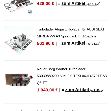
zum Artikel
428,00 €
| »
*
(auf eBay)
Turbolader Abgasturbolader für AUDI SEAT
SKODA VW A3 Sportback TT Roadster
zum Artikel
561,90 €
| »
*
(auf eBay)
Neuer Borg Warner Turbolader
53039880290 Audi 2.0 TFSI 06J145701T A3
Q3 TT
zum Artikel
1.049,00 €
| »
*
(auf eBay)