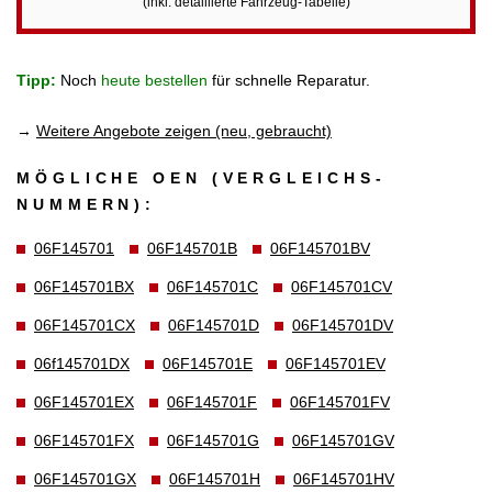
(inkl. detaillierte Fahrzeug-Tabelle)
Tipp:
Noch
heute bestellen
für schnelle Reparatur.
→
Weitere Angebote zeigen (neu, gebraucht)
MÖGLICHE OEN (VERGLEICHS­
NUMMERN):
06F145701
06F145701B
06F145701BV
06F145701BX
06F145701C
06F145701CV
06F145701CX
06F145701D
06F145701DV
06f145701DX
06F145701E
06F145701EV
06F145701EX
06F145701F
06F145701FV
06F145701FX
06F145701G
06F145701GV
06F145701GX
06F145701H
06F145701HV