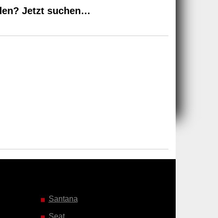
den? Jetzt suchen…
Santana
Seat