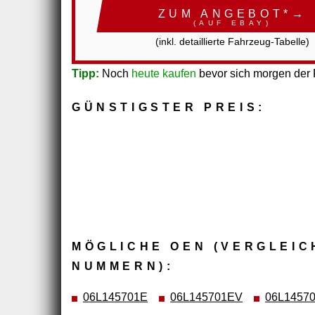
ZUM ANGEBOT*→
(AUF EBAY)
(inkl. detaillierte Fahrzeug-Tabelle)
Tipp:
Noch
heute kaufen
bevor sich morgen der P
GÜNSTIGSTER PREIS:
MÖGLICHE OEN (VERGLEIC
NUMMERN):
06L145701E
06L145701EV
06L1457