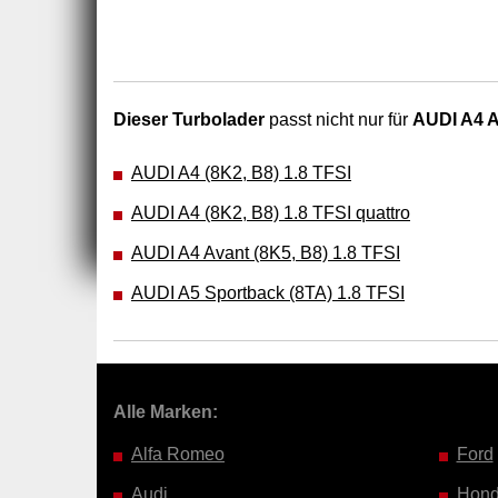
Dieser Turbolader
passt nicht nur für
AUDI A4 Av
AUDI A4 (8K2, B8) 1.8 TFSI
AUDI A4 (8K2, B8) 1.8 TFSI quattro
AUDI A4 Avant (8K5, B8) 1.8 TFSI
AUDI A5 Sportback (8TA) 1.8 TFSI
Alle Marken:
Alfa Romeo
Ford
Audi
Hon