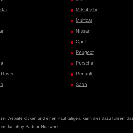
dai
Mitsubishi
o
Multicar
ar
Nissan
Opel
Peugeot
ia
Porsche
 Rover
Renault
da
Saab
r Website klicken und einen Kauf tätigen, kann dies dazu führen, dass 
rem das eBay-Partner-Netzwerk.