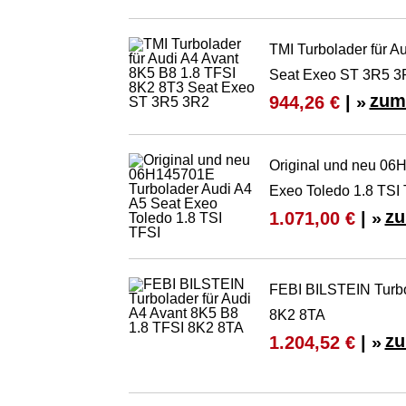
TMI Turbolader für A
Seat Exeo ST 3R5 3
zum
944,26 €
| »
Original und neu 06
Exeo Toledo 1.8 TSI
zu
1.071,00 €
| »
FEBI BILSTEIN Turbo
8K2 8TA
zu
1.204,52 €
| »