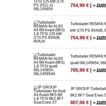
zum
754,99 €
| »
Turbolader REMAN fü
kW /170 PS 9VA08, 
zum
754,99 €
| »
Turbolader REMAN fü
quatt 06L145654, 0
zum
795,99 €
| »
JP GROUP Turbolader
8K2 8F7 Seat Exeo 
zum
907,06 €
| »