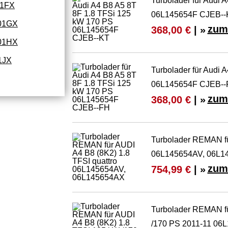
Turbolader für Audi 
01FX
06L145654F CJEB--
01GX
zum
368,00 €
| »
01HX
1JX
Turbolader für Audi 
06L145654F CJEB--
zum
368,00 €
| »
Turbolader REMAN fü
06L145654AV, 06L1
zum
754,99 €
| »
Turbolader REMAN fü
/170 PS 2011-11 06