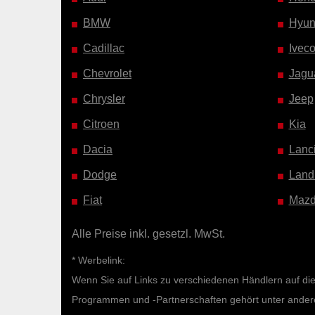
BMW
Hyun
Cadillac
Ivec
Chevrolet
Jagu
Chrysler
Jeep
Citroen
Kia
Dacia
Lanc
Dodge
Land
Fiat
Maz
Alle Preise inkl. gesetzl. MwSt.
* Werbelink:
Wenn Sie auf Links zu verschiedenen Händlern auf diese
Programmen und -Partnerschaften gehört unter ande