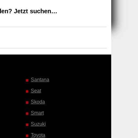
den? Jetzt suchen…
Santana
Seat
Skoda
Smart
Suzuki
Toyota