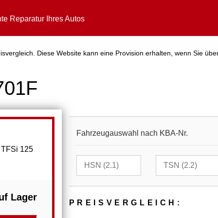
te Reparatur Ihres Autos
svergleich. Diese Website kann eine Provision erhalten, wenn Sie über
701F
Fahrzeugauswahl nach KBA-Nr.
 TFSi 125
uf Lager
PREIS­VER­GLEICH: