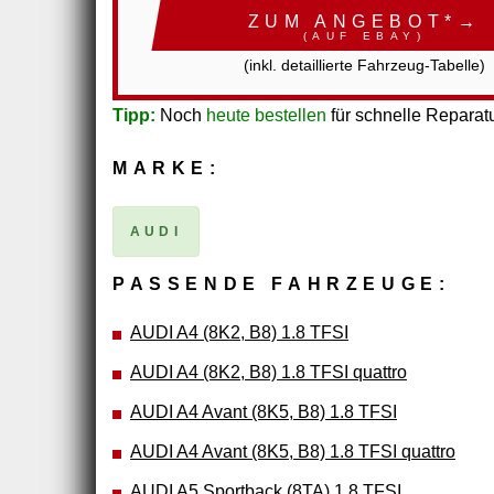
ZUM ANGEBOT*→
(AUF EBAY)
(inkl. detaillierte Fahrzeug-Tabelle)
Tipp:
Noch
heute bestellen
für schnelle Reparatu
MARKE:
AUDI
PASSENDE FAHRZEUGE:
AUDI A4 (8K2, B8) 1.8 TFSI
AUDI A4 (8K2, B8) 1.8 TFSI quattro
AUDI A4 Avant (8K5, B8) 1.8 TFSI
AUDI A4 Avant (8K5, B8) 1.8 TFSI quattro
AUDI A5 Sportback (8TA) 1.8 TFSI