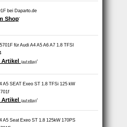
1F bei Daparto.de
m Shop
*
5701F für Audi A4 A5 A6 A7 1.8 TFSI
4
 Artikel
*
(auf eBay)
 A4 A5 SEAT Exeo ST 1.8 TFSi 125 kW
701f
 Artikel
*
(auf eBay)
 A4 A5 Seat Exeo ST 1.8 125kW 170PS