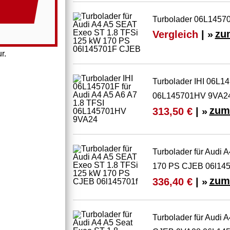
Turbolader 06L14570
Vergleich
| »
zu
r.
Turbolader IHI 06L14
06L145701HV 9VA2
zum
313,50 €
| »
Turbolader für Audi
170 PS CJEB 06l145
zum
336,40 €
| »
Turbolader für Audi