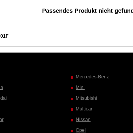
Passendes Produkt nicht gefun
701F
Mercedes-Benz
da
Mini
dai
Mitsubishi
o
Multicar
ar
Nissan
Opel