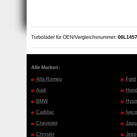
Turbolader für OEN/Vergleichsnummer:
06L145
Alle Marken:
Alfa Romeo
Ford
Audi
Hon
BMW
Hyun
Cadillac
Ivec
Chevrolet
Jagu
Chrysler
Jeep