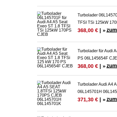
Turbolader 06L14570
TFSI TSi 125kW 17
zum
368,00 €
| »
Turbolader für Audi 
PS 06L145654F CJ
zum
368,00 €
| »
Turbolader Audi A4
06L145701H 06L14
zum
371,30 €
| »