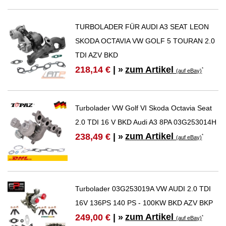
TURBOLADER FÜR AUDI A3 SEAT LEON
SKODA OCTAVIA VW GOLF 5 TOURAN 2.0
TDI AZV BKD
zum Artikel
218,14 €
| »
*
(auf eBay)
Turbolader VW Golf VI Skoda Octavia Seat
2.0 TDI 16 V BKD Audi A3 8PA 03G253014H
zum Artikel
238,49 €
| »
*
(auf eBay)
Turbolader 03G253019A VW AUDI 2.0 TDI
16V 136PS 140 PS - 100KW BKD AZV BKP
zum Artikel
249,00 €
| »
*
(auf eBay)