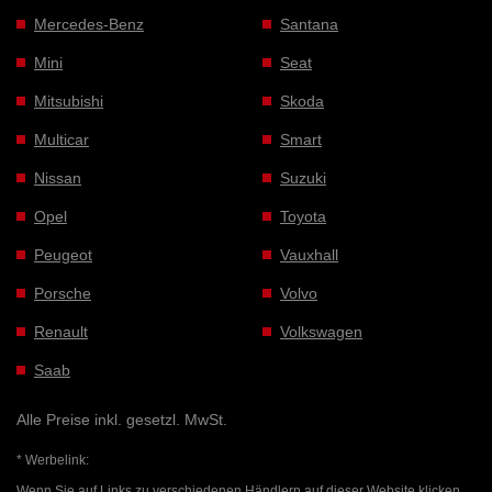
Mercedes-Benz
Santana
Mini
Seat
Mitsubishi
Skoda
Multicar
Smart
Nissan
Suzuki
Opel
Toyota
Peugeot
Vauxhall
Porsche
Volvo
Renault
Volkswagen
Saab
Alle Preise inkl. gesetzl. MwSt.
* Werbelink:
Wenn Sie auf Links zu verschiedenen Händlern auf dieser Website klicken