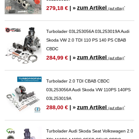
zum Artikel
279,18 €
| »
*
(auf eBay)
Turbolader 03L253056A 03L253019A Audi
Skoda VW 2.0 TDI 110 PS 140 PS CBAB
CBDC
zum Artikel
284,99 €
| »
*
(auf eBay)
Turbolader 2.0 TDI CBAB CBDC
03L253056A Audi Skoda VW 110PS 140PS
03L253019A
zum Artikel
288,00 €
| »
*
(auf eBay)
Turbolader Audi Skoda Seat Volkswagen 2.0