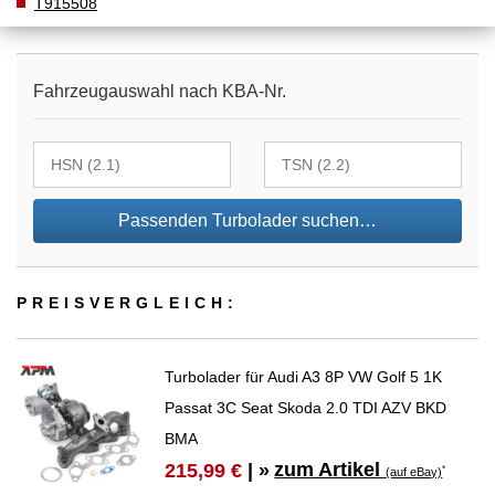
T915508
Fahrzeugauswahl nach KBA-Nr.
Passenden Turbolader suchen…
PREIS­VER­GLEICH:
Turbolader für Audi A3 8P VW Golf 5 1K
Passat 3C Seat Skoda 2.0 TDI AZV BKD
BMA
zum Artikel
215,99 €
| »
*
(auf eBay)