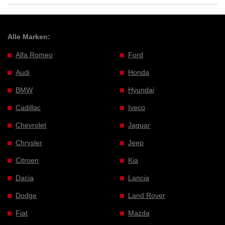
Alle Marken:
Alfa Romeo
Ford
Audi
Honda
BMW
Hyundai
Cadillac
Iveco
Chevrolet
Jaguar
Chrysler
Jeep
Citroen
Kia
Dacia
Lancia
Dodge
Land Rover
Fiat
Mazda