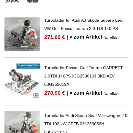
Turbolader für Audi A3 Skoda Superb Leon
VW Golf Passat Touran 2.0 TDI 140 PS
zum Artikel
271,66 €
| »
*
(auf eBay)
Turbolader Passat Golf Touran GARRETT
2.0TDI 140PS 03G253010J BKD AZV
03G253019A
zum Artikel
278,00 €
| »
*
(auf eBay)
Turbolader Audi Skoda Seat Volkswagen 2.0
TDI 103 kW CFFB 03L253056H
03L253019P