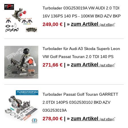
Turbolader 03G253019A VW AUDI 2.0 TDI
16V 136PS 140 PS - 100KW BKD AZV BKP
zum Artikel
249,00 €
| »
*
(auf eBay)
Turbolader für Audi A3 Skoda Superb Leon
VW Golf Passat Touran 2.0 TDI 140 PS
zum Artikel
271,66 €
| »
*
(auf eBay)
Turbolader Passat Golf Touran GARRETT
2.0TDI 140PS 03G253010J BKD AZV
03G253019A
zum Artikel
278,00 €
| »
*
(auf eBay)