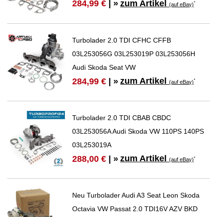
zum Artikel
284,99 €
| »
*
(auf eBay)
Turbolader 2.0 TDI CFHC CFFB
03L253056G 03L253019P 03L253056H
Audi Skoda Seat VW
zum Artikel
284,99 €
| »
*
(auf eBay)
Turbolader 2.0 TDI CBAB CBDC
03L253056A Audi Skoda VW 110PS 140PS
03L253019A
zum Artikel
288,00 €
| »
*
(auf eBay)
Neu Turbolader Audi A3 Seat Leon Skoda
Octavia VW Passat 2.0 TDI16V AZV BKD