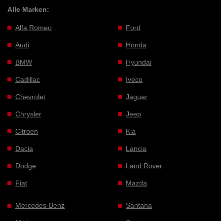
Alle Marken:
Alfa Romeo
Ford
Audi
Honda
BMW
Hyundai
Cadillac
Iveco
Chevrolet
Jaguar
Chrysler
Jeep
Citroen
Kia
Dacia
Lancia
Dodge
Land Rover
Fiat
Mazda
Mercedes-Benz
Santana