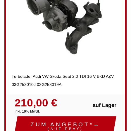
Turbolader Audi VW Skoda Seat 2.0 TDI 16 V BKD AZV
03G253010J 03G253019A
210,00 €
auf Lager
inkl. 19% MwSt.
ZUM ANGEBOT*→
(AUF EBAY)