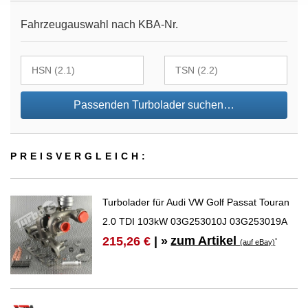
Fahrzeugauswahl nach KBA-Nr.
Passenden Turbolader suchen…
PREIS­VER­GLEICH:
Turbolader für Audi VW Golf Passat Touran
2.0 TDI 103kW 03G253010J 03G253019A
zum Artikel
215,26 €
| »
*
(auf eBay)