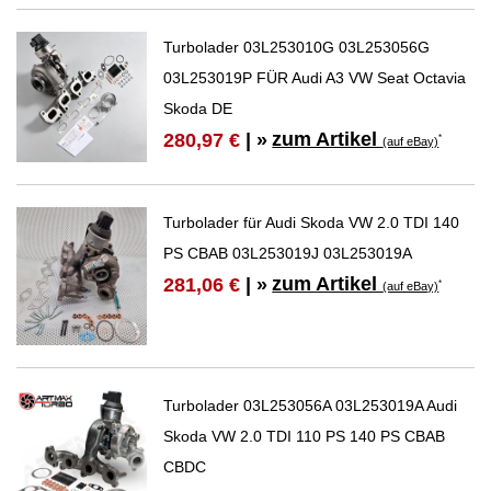
Turbolader 03L253010G 03L253056G
03L253019P FÜR Audi A3 VW Seat Octavia
Skoda DE
zum Artikel
280,97 €
| »
*
(auf eBay)
Turbolader für Audi Skoda VW 2.0 TDI 140
PS CBAB 03L253019J 03L253019A
zum Artikel
281,06 €
| »
*
(auf eBay)
Turbolader 03L253056A 03L253019A Audi
Skoda VW 2.0 TDI 110 PS 140 PS CBAB
CBDC