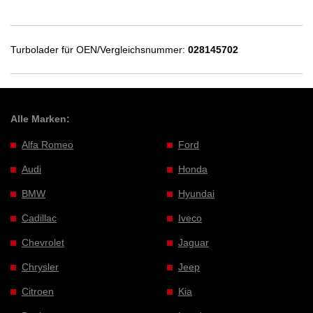
Turbolader für OEN/Vergleichsnummer:
028145702
Alle Marken:
Alfa Romeo
Ford
Audi
Honda
BMW
Hyundai
Cadillac
Iveco
Chevrolet
Jaguar
Chrysler
Jeep
Citroen
Kia