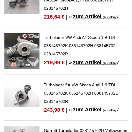
PASSAT SKODA 1,9 TDI 038145702H
028145702H
zum Artikel
216,64 €
| »
*
(auf eBay)
Turbolader VW Audi A4 Skoda 1.9 TDI
038145702K 035145702H 038145702L
028145702R
zum Artikel
219,99 €
| »
*
(auf eBay)
Turbolader für VW Skoda Audi 1.9 TDI
038145702K 035145702H 038145702L
028145702R
zum Artikel
243,98 €
| »
*
(auf eBay)
Garrett Turbolader 028145702D Volkswagen