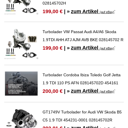
028145702H
zum Artikel
199,00 €
| »
*
(auf eBay)
Turbolader VW Passat Audi A4/A6 Skoda
1.9TDI AHH ATJ AJM AVB BKE 028145702 R
zum Artikel
199,00 €
| »
*
(auf eBay)
Turbolader Cordoba Ibiza Toledo Golf Jetta
1.9 TDI 110 PS AFN 028145702D 454161
zum Artikel
200,00 €
| »
*
(auf eBay)
GT1749V Turbolader for Audi VW Skoda B5
C5 1.9 TDI 454231-0001 028145702R
*