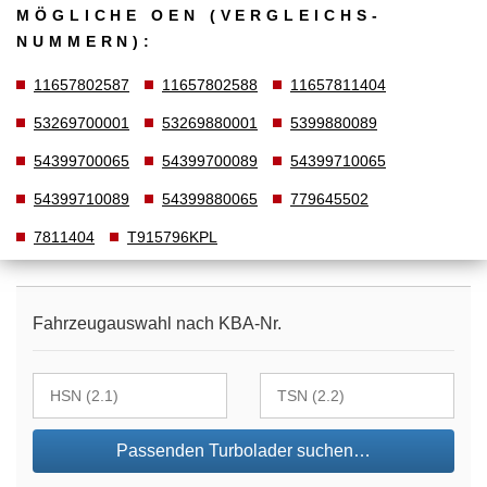
MÖGLICHE OEN (VERGLEICHS­
NUMMERN):
11657802587
11657802588
11657811404
53269700001
53269880001
5399880089
54399700065
54399700089
54399710065
54399710089
54399880065
779645502
7811404
T915796KPL
Fahrzeugauswahl nach KBA-Nr.
Passenden Turbolader suchen…