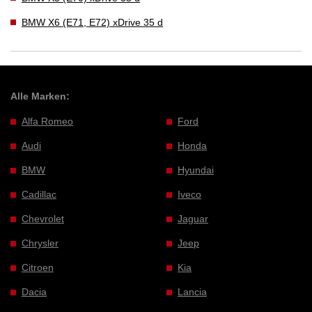
BMW X6 (E71, E72) xDrive 35 d
Alle Marken:
Alfa Romeo
Ford
Audi
Honda
BMW
Hyundai
Cadillac
Iveco
Chevrolet
Jaguar
Chrysler
Jeep
Citroen
Kia
Dacia
Lancia