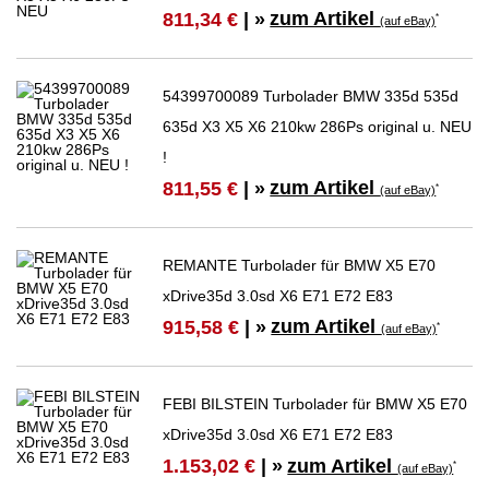
zum Artikel
811,34 €
| »
*
(auf eBay)
54399700089 Turbolader BMW 335d 535d
635d X3 X5 X6 210kw 286Ps original u. NEU
!
zum Artikel
811,55 €
| »
*
(auf eBay)
REMANTE Turbolader für BMW X5 E70
xDrive35d 3.0sd X6 E71 E72 E83
zum Artikel
915,58 €
| »
*
(auf eBay)
FEBI BILSTEIN Turbolader für BMW X5 E70
xDrive35d 3.0sd X6 E71 E72 E83
zum Artikel
1.153,02 €
| »
*
(auf eBay)