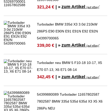
zum Artikel
321,24 €
| »
*
(auf eBay)
Turbolader BMW 335d X3 3.0d 210kW
286PS E90 E90N E91 E91N E92 E92N
54399700065
zum Artikel
339,00 €
| »
*
(auf eBay)
Turbolader neu BMW 5 F10-18 10-17, X5
E70 07-13, X6 E71 08-14
zum Artikel
342,45 €
| »
*
(auf eBay)
54399880089 Turbolader 11657802587
7802587 BMW 335d 535d 635d X3 X5 X6
286Ps NEU