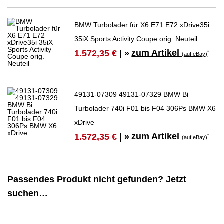
BMW Turbolader für X6 E71 E72 xDrive35i
35iX Sports Activity Coupe orig. Neuteil
zum Artikel
1.572,35 €
| »
*
(auf eBay)
49131-07309 49131-07329 BMW Bi
Turbolader 740i F01 bis F04 306Ps BMW X6
xDrive
zum Artikel
1.572,35 €
| »
*
(auf eBay)
Passendes Produkt nicht gefunden? Jetzt
suchen…