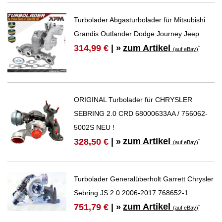
Turbolader Abgasturbolader für Mitsubishi
Grandis Outlander Dodge Journey Jeep
zum Artikel
314,99 €
| »
*
(auf eBay)
ORIGINAL Turbolader für CHRYSLER
SEBRING 2.0 CRD 68000633AA / 756062-
5002S NEU !
zum Artikel
328,50 €
| »
*
(auf eBay)
Turbolader Generalüberholt Garrett Chrysler
Sebring JS 2.0 2006-2017 768652-1
zum Artikel
751,79 €
| »
*
(auf eBay)