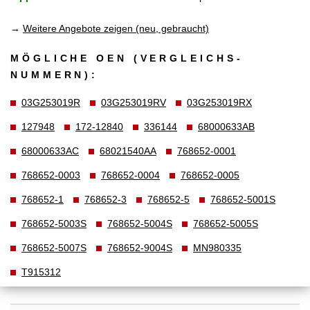
→
Weitere Angebote zeigen (neu, gebraucht)
MÖGLICHE OEN (VERGLEICHS­
NUMMERN):
03G253019R
03G253019RV
03G253019RX
127948
172-12840
336144
68000633AB
68000633AC
68021540AA
768652-0001
768652-0003
768652-0004
768652-0005
768652-1
768652-3
768652-5
768652-5001S
768652-5003S
768652-5004S
768652-5005S
768652-5007S
768652-9004S
MN980335
T915312