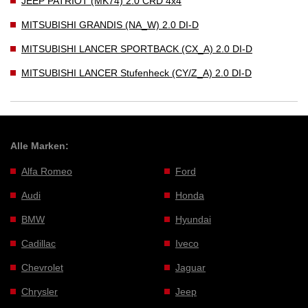
JEEP PATRIOT (MK74) 2.0 CRD 4x4
MITSUBISHI GRANDIS (NA_W) 2.0 DI-D
MITSUBISHI LANCER SPORTBACK (CX_A) 2.0 DI-D
MITSUBISHI LANCER Stufenheck (CY/Z_A) 2.0 DI-D
Alle Marken:
Alfa Romeo
Ford
Audi
Honda
BMW
Hyundai
Cadillac
Iveco
Chevrolet
Jaguar
Chrysler
Jeep