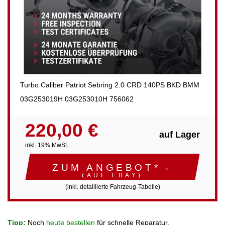
Turbo Caliber Patriot Sebring 2.0 CRD 140PS BKD BMM
03G253019H 03G253010H 756062
220,00 €
auf Lager
inkl. 19% MwSt.
ZUM ANGEBOT*→
(AUF EBAY)
(inkl. detaillierte Fahrzeug-Tabelle)
Tipp:
Noch
heute bestellen
für schnelle Reparatur.