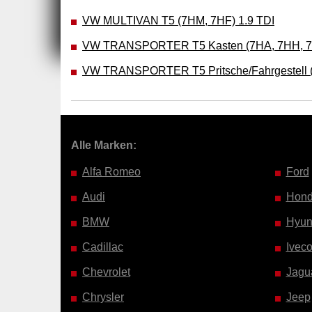
VW MULTIVAN T5 (7HM, 7HF) 1.9 TDI
VW TRANSPORTER T5 Kasten (7HA, 7HH, 7E
VW TRANSPORTER T5 Pritsche/Fahrgestell (7
Alle Marken:
Alfa Romeo
Ford
Audi
Hon
BMW
Hyun
Cadillac
Ivec
Chevrolet
Jagu
Chrysler
Jeep