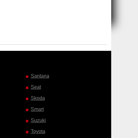
Santana
Seat
Skoda
Smart
Suzuki
Toyota