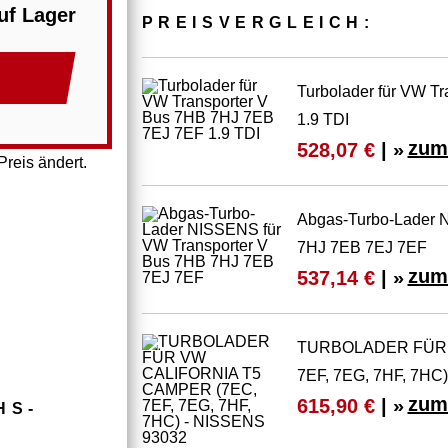
uf Lager
PREIS­VER­GLEICH:
Turbolader für VW T
1.9 TDI
zum
528,07 €
| »
reis ändert.
Abgas-Turbo-Lader 
7HJ 7EB 7EJ 7EF
zum
537,14 €
| »
TURBOLADER FÜR 
7EF, 7EG, 7HF, 7HC
zum
615,90 €
| »
HS­