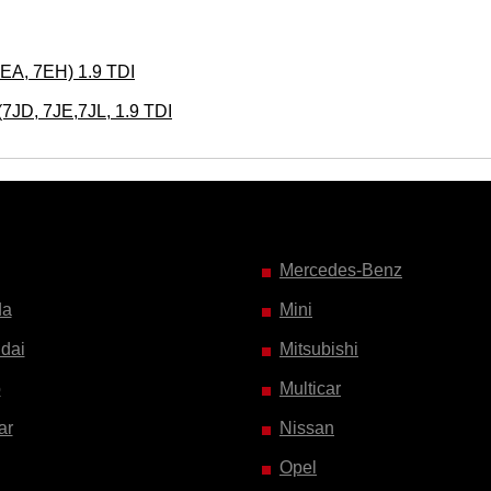
A, 7EH) 1.9 TDI
JD, 7JE,7JL, 1.9 TDI
Mercedes-Benz
da
Mini
dai
Mitsubishi
o
Multicar
ar
Nissan
Opel