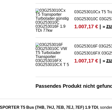
03G253010Cx T5 Tran
03G253010C 03G253
zu
1.007,17 €
| »
03G253016F 03G2530
03G253016FX 03G2
zu
1.007,17 €
| »
Passendes Produkt nicht gefun
ORTER T5 Bus (7HB, 7HJ, 7EB, 7EJ, 7EF) 1.9 TDI
, sonder