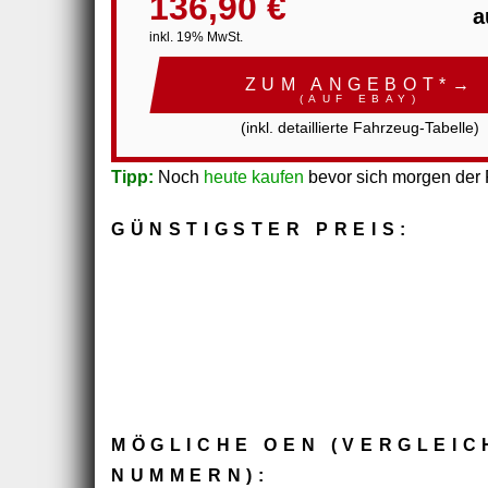
136,90 €
a
inkl. 19% MwSt.
ZUM ANGEBOT*→
(AUF EBAY)
(inkl. detaillierte Fahrzeug-Tabelle)
Tipp:
Noch
heute kaufen
bevor sich morgen der P
GÜNSTIGSTER PREIS:
MÖGLICHE OEN (VERGLEIC
NUMMERN):