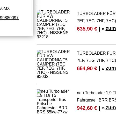
56MX
TURBOLADER FÜR 
99880097
7EF, 7EG, 7HF, 7HC
zum
635,90 €
| »
TURBOLADER FÜR 
7EF, 7EG, 7HF, 7HC
zum
654,90 €
| »
neu Turbolader 1,9 T
Fahrgestell BRR BR
zum
942,60 €
| »