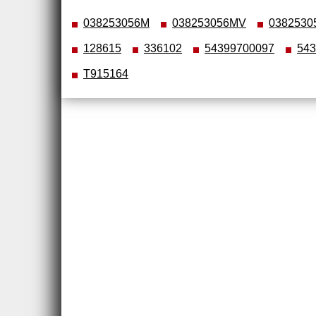
038253056M
038253056MV
0382530
128615
336102
54399700097
543
T915164