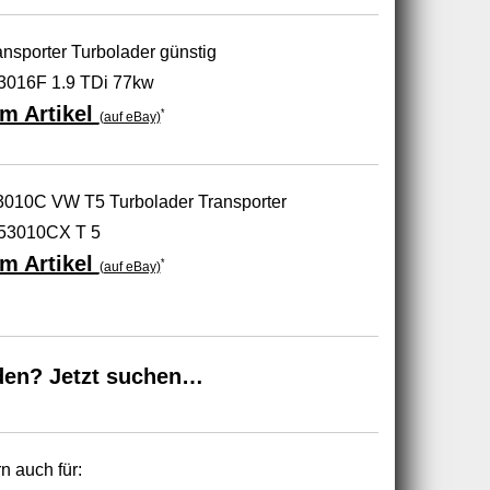
sporter Turbolader günstig
016F 1.9 TDi 77kw
m Artikel
*
(auf eBay)
10C VW T5 Turbolader Transporter
53010CX T 5
m Artikel
*
(auf eBay)
den? Jetzt suchen…
n auch für: