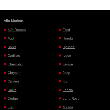
Alle Marken:
Alfa Romeo
Ford
Audi
Honda
BMW
Hyundai
Cadillac
Iveco
Chevrolet
Jaguar
Chrysler
Jeep
Citroen
Kia
Dacia
Lancia
Dodge
Land Rover
Fiat
Mazda