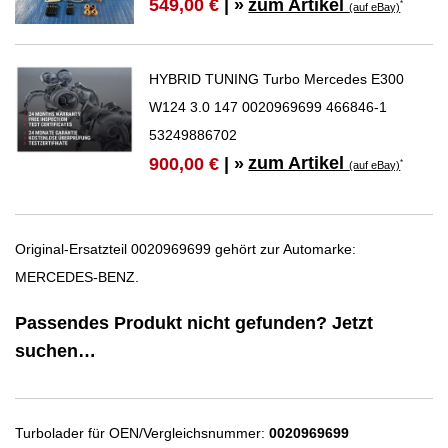
zum Artikel
549,00 €
| »
*
(auf eBay)
HYBRID TUNING Turbo Mercedes E300
W124 3.0 147 0020969699 466846-1
53249886702
zum Artikel
900,00 €
| »
*
(auf eBay)
Original-Ersatzteil 0020969699 gehört zur Automarke:
MERCEDES-BENZ.
Passendes Produkt nicht gefunden? Jetzt
suchen…
Turbolader für OEN/Vergleichsnummer:
0020969699