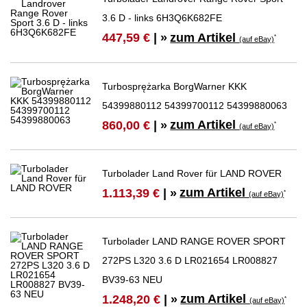
3.6 D - links 6H3Q6K682FE
zum Artikel
447,59 €
| »
*
(auf eBay)
Turbosprężarka BorgWarner KKK
54399880112 54399700112 54399880063
zum Artikel
860,00 €
| »
*
(auf eBay)
Turbolader Land Rover für LAND ROVER
zum Artikel
1.113,39 €
| »
*
(auf eBay)
Turbolader LAND RANGE ROVER SPORT
272PS L320 3.6 D LR021654 LR008827
BV39-63 NEU
zum Artikel
1.248,20 €
| »
*
(auf eBay)