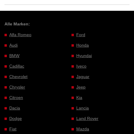
Alle Marken:
Alfa Romeo
Ford
Audi
Honda
BMW
Hyundai
Cadillac
Iveco
Chevrolet
Jaguar
Chrysler
Jeep
Citroen
Kia
Dacia
Lancia
Dodge
Land Rover
Fiat
Mazda