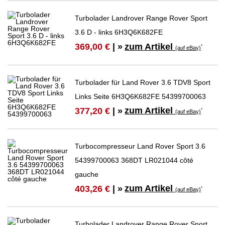
Turbolader Landrover Range Rover Sport
3.6 D - links 6H3Q6K682FE
zum Artikel
369,00 €
| »
*
(auf eBay)
Turbolader für Land Rover 3.6 TDV8 Sport
Links Seite 6H3Q6K682FE 54399700063
zum Artikel
377,20 €
| »
*
(auf eBay)
Turbocompresseur Land Rover Sport 3.6
54399700063 368DT LR021044 côté
gauche
zum Artikel
403,26 €
| »
*
(auf eBay)
Turbolader Landrover Range Rover Sport