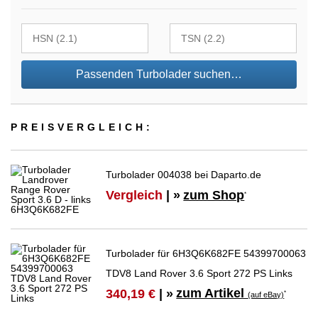
Passenden Turbolader suchen…
PREIS­VER­GLEICH:
Turbolader 004038 bei Daparto.de
Vergleich
| »
zum Shop
*
Turbolader für 6H3Q6K682FE 54399700063
TDV8 Land Rover 3.6 Sport 272 PS Links
zum Artikel
340,19 €
| »
*
(auf eBay)