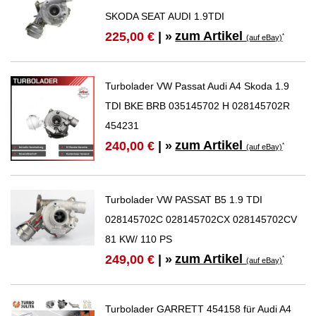
SKODA SEAT AUDI 1.9TDI
zum Artikel
225,00 €
| »
*
(auf eBay)
Turbolader VW Passat Audi A4 Skoda 1.9
TDI BKE BRB 035145702 H 028145702R
454231
zum Artikel
240,00 €
| »
*
(auf eBay)
Turbolader VW PASSAT B5 1.9 TDI
028145702C 028145702CX 028145702CV
81 KW/ 110 PS
zum Artikel
249,00 €
| »
*
(auf eBay)
Turbolader GARRETT 454158 für Audi A4