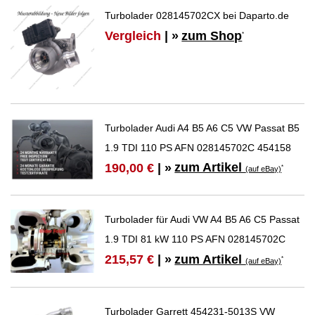
Turbolader 028145702CX bei Daparto.de
Vergleich
| »
zum Shop
*
Turbolader Audi A4 B5 A6 C5 VW Passat B5
1.9 TDI 110 PS AFN 028145702C 454158
zum Artikel
190,00 €
| »
*
(auf eBay)
Turbolader für Audi VW A4 B5 A6 C5 Passat
1.9 TDI 81 kW 110 PS AFN 028145702C
zum Artikel
215,57 €
| »
*
(auf eBay)
Turbolader Garrett 454231-5013S VW