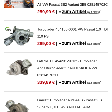
A6 VW Passat 3B2 Variant 3B5 028145702C
zum Artikel
259,99 €
| »
*
(auf eBay)
Turbolader 454158-0001 VW Passat 1.9 TDI
110 PS
zum Artikel
289,00 €
| »
*
(auf eBay)
GARRETT 454231-9013S Turbolader,
Abgasturbolader für AUDI SKODA VW
028145702H
zum Artikel
339,89 €
| »
*
(auf eBay)
Garrett Turbolader Audi A4 B5 Passat 3B
Superb 1,9TDI AVB AHH ATJ AJM