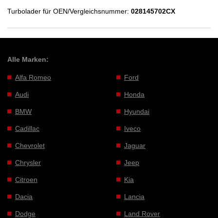
Turbolader für OEN/Vergleichsnummer:
028145702CX
Alle Marken:
Alfa Romeo
Ford
Audi
Honda
BMW
Hyundai
Cadillac
Iveco
Chevrolet
Jaguar
Chrysler
Jeep
Citroen
Kia
Dacia
Lancia
Dodge
Land Rover