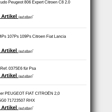
Scudo Peugeot 806 Expert Citroen C8 2.0
 Artikel
*
(auf eBay)
4Ps 107Ps 109Ps Citroen Fiat Lancia
 Artikel
*
(auf eBay)
Ref. 0375E6 für Psa
 Artikel
*
(auf eBay)
er PEUGEOT FIAT CITROËN 2,0
5G0 71723507 RHX
 Artikel
*
(auf eBay)