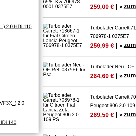
zum
259,00 €
| »
) 2.0 HDi 110
Turbolader Garrett 7
706978-1 0375E7
zum
259,99 €
| »
Turbolader Neu - OE-
zum
264,60 €
| »
Turbolader Garrett 70
VF3X_) 2.0
Peugeot 806 2.0 109
zum
269,50 €
| »
HDi 140