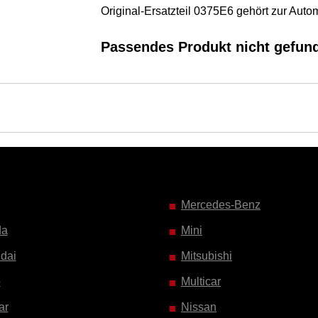
Original-Ersatzteil 0375E6 gehört zur A
Passendes Produkt nicht gefun
Mercedes-Benz
da
Mini
dai
Mitsubishi
o
Multicar
ar
Nissan