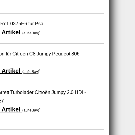
Ref. 0375E6 für Psa
 Artikel
*
(auf eBay)
on für Citroen C8 Jumpy Peugeot 806
 Artikel
*
(auf eBay)
rrett Turbolader Citroën Jumpy 2.0 HDI -
E7
 Artikel
*
(auf eBay)