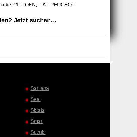
utomarke: CITROEN, FIAT, PEUGEOT.
den? Jetzt suchen…
Santana
Seat
Skoda
Smart
Suzuki