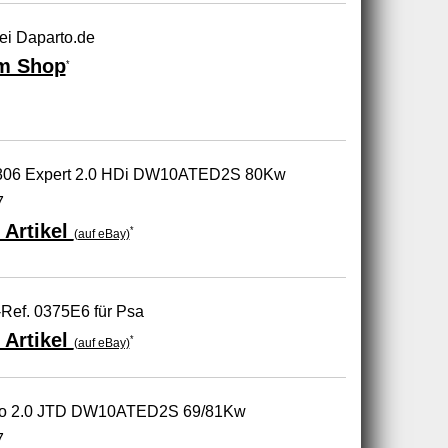
ei Daparto.de
m Shop
*
 806 Expert 2.0 HDi DW10ATED2S 80Kw
7
 Artikel
*
(auf eBay)
Ref. 0375E6 für Psa
 Artikel
*
(auf eBay)
udo 2.0 JTD DW10ATED2S 69/81Kw
7