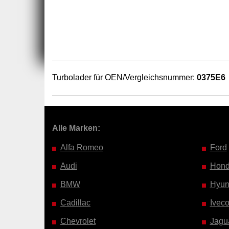
Turbolader für OEN/Vergleichsnummer:
0375E6
Alle Marken:
Alfa Romeo
Ford
Audi
Hon
BMW
Hyun
Cadillac
Ivec
Chevrolet
Jagu