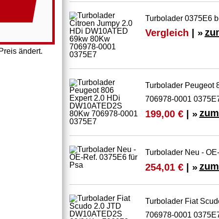
Turbolader 0375E6 b
Vergleich
| »
zu
reis ändert.
Turbolader Peugeot
706978-0001 0375E
zum
199,00 €
| »
Turbolader Neu - OE-
zum
254,01 €
| »
Turbolader Fiat Sc
706978-0001 0375E