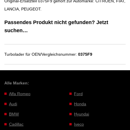
Original-Ersatzteil 0375F9 gehört zur Automarke: CITROEN, FIAT,
LANCIA, PEUGEOT.
Passendes Produkt nicht gefunden? Jetzt
suchen…
Turbolader für OEN/Vergleichsnummer:
0375F9
Alle Marken:
Alfa Romeo
Ford
Audi
Honda
BMW
Hyundai
Cadillac
Iveco