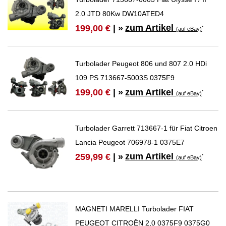
2.0 JTD 80Kw DW10ATED4
zum Artikel
199,00 €
| »
*
(auf eBay)
Turbolader Peugeot 806 und 807 2.0 HDi
109 PS 713667-5003S 0375F9
zum Artikel
199,00 €
| »
*
(auf eBay)
Turbolader Garrett 713667-1 für Fiat Citroen
Lancia Peugeot 706978-1 0375E7
zum Artikel
259,99 €
| »
*
(auf eBay)
MAGNETI MARELLI Turbolader FIAT
PEUGEOT CITROËN 2,0 0375F9 0375G0