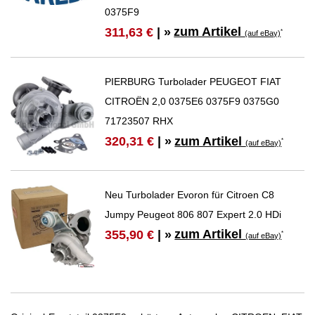
0375F9
zum Artikel
311,63 €
| »
*
(auf eBay)
PIERBURG Turbolader PEUGEOT FIAT
CITROËN 2,0 0375E6 0375F9 0375G0
71723507 RHX
zum Artikel
320,31 €
| »
*
(auf eBay)
Neu Turbolader Evoron für Citroen C8
Jumpy Peugeot 806 807 Expert 2.0 HDi
zum Artikel
355,90 €
| »
*
(auf eBay)