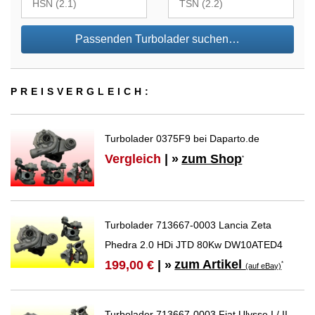
Passenden Turbolader suchen…
PREIS­VER­GLEICH:
Turbolader 0375F9 bei Daparto.de
Vergleich
| »
zum Shop
*
Turbolader 713667-0003 Lancia Zeta
Phedra 2.0 HDi JTD 80Kw DW10ATED4
zum Artikel
199,00 €
| »
*
(auf eBay)
Turbolader 713667-0003 Fiat Ulysse I / II