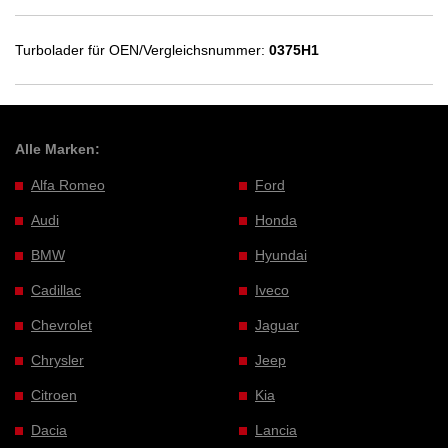
Turbolader für OEN/Vergleichsnummer:
0375H1
Alle Marken:
Alfa Romeo
Ford
Audi
Honda
BMW
Hyundai
Cadillac
Iveco
Chevrolet
Jaguar
Chrysler
Jeep
Citroen
Kia
Dacia
Lancia