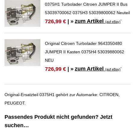
0375H1 Turbolader Citroen JUMPER II Bus
53039700062 0375H3 53039800062 Neuteil
zum Artikel
726,99 €
| »
*
(auf eBay)
Original Citroen Turbolader 9643350480
JUMPER II Kasten 0375H4 53039880062
NEU
zum Artikel
726,99 €
| »
*
(auf eBay)
Original-Ersatzteil 0375H1 gehört zur Automarke: CITROEN,
PEUGEOT.
Passendes Produkt nicht gefunden? Jetzt
suchen…