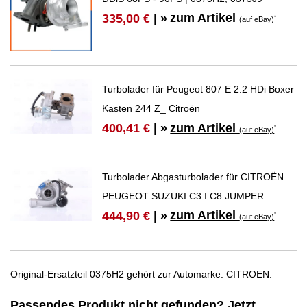
zum Artikel
335,00 €
| »
*
(auf eBay)
Turbolader für Peugeot 807 E 2.2 HDi Boxer
Kasten 244 Z_ Citroën
zum Artikel
400,41 €
| »
*
(auf eBay)
Turbolader Abgasturbolader für CITROËN
PEUGEOT SUZUKI C3 I C8 JUMPER
zum Artikel
444,90 €
| »
*
(auf eBay)
Original-Ersatzteil 0375H2 gehört zur Automarke: CITROEN.
Passendes Produkt nicht gefunden? Jetzt