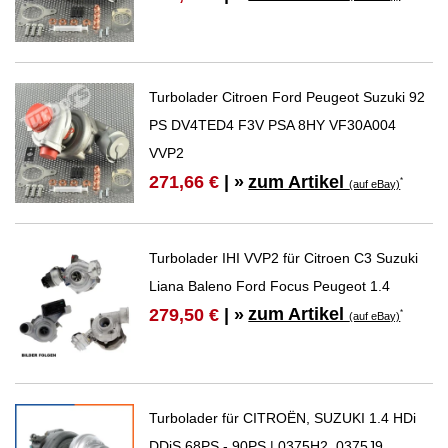
Turbolader Citroen Ford Peugeot Suzuki 92
PS DV4TED4 F3V PSA 8HY VF30A004
VVP2
zum Artikel
271,66 €
| »
*
(auf eBay)
Turbolader IHI VVP2 für Citroen C3 Suzuki
Liana Baleno Ford Focus Peugeot 1.4
zum Artikel
279,50 €
| »
*
(auf eBay)
Turbolader für CITROËN, SUZUKI 1.4 HDi
DDiS 68PS - 90PS | 0375H2, 0375J9