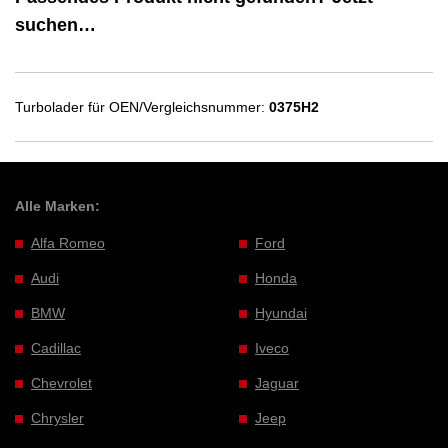
suchen…
Turbolader für OEN/Vergleichsnummer:
0375H2
Alle Marken:
Alfa Romeo
Ford
Audi
Honda
BMW
Hyundai
Cadillac
Iveco
Chevrolet
Jaguar
Chrysler
Jeep