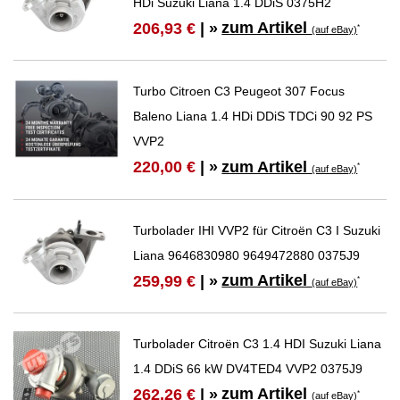
HDi Suzuki Liana 1.4 DDiS 0375H2
zum Artikel
206,93 €
| »
*
(auf eBay)
Turbo Citroen C3 Peugeot 307 Focus
Baleno Liana 1.4 HDi DDiS TDCi 90 92 PS
VVP2
zum Artikel
220,00 €
| »
*
(auf eBay)
Turbolader IHI VVP2 für Citroën C3 I Suzuki
Liana 9646830980 9649472880 0375J9
zum Artikel
259,99 €
| »
*
(auf eBay)
Turbolader Citroën C3 1.4 HDI Suzuki Liana
1.4 DDiS 66 kW DV4TED4 VVP2 0375J9
zum Artikel
262,26 €
| »
*
(auf eBay)