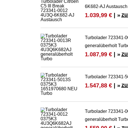
6K682-AJ Austausch
zu
1.039,99 €
| »
Turbolader 723341
generalüberholt Turb
zu
1.087,99 €
| »
Turbolader 723341-
zu
1.547,88 €
| »
Turbolader 723341
generalüberholt Turb
zu
1.559,00 €
| »