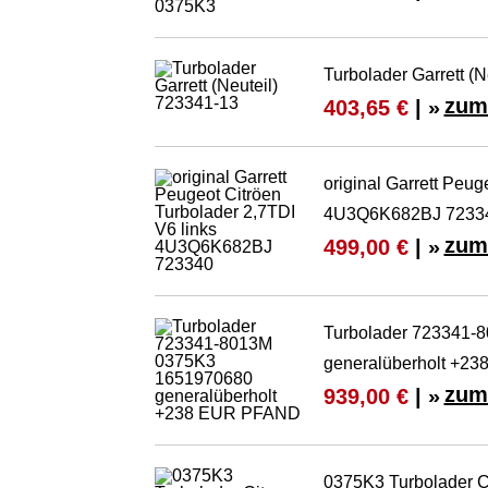
Turbolader Garrett (
zum
403,65 €
| »
original Garrett Peug
4U3Q6K682BJ 7233
zum
499,00 €
| »
Turbolader 723341-
generalüberholt +2
zum
939,00 €
| »
0375K3 Turbolader C