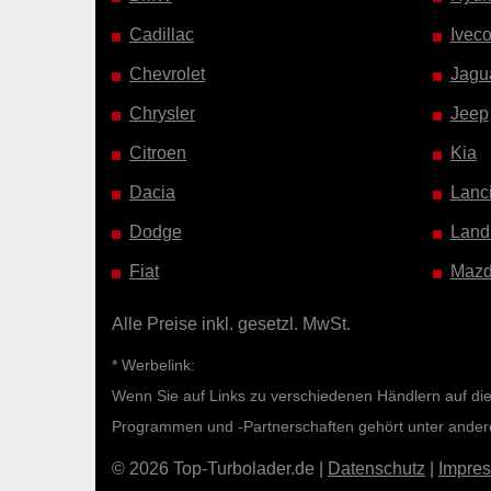
Cadillac
Ivec
Chevrolet
Jagu
Chrysler
Jeep
Citroen
Kia
Dacia
Lanc
Dodge
Land
Fiat
Maz
Alle Preise inkl. gesetzl. MwSt.
* Werbelink:
Wenn Sie auf Links zu verschiedenen Händlern auf diese
Programmen und -Partnerschaften gehört unter ande
© 2026 Top-Turbolader.de |
Datenschutz
|
Impre