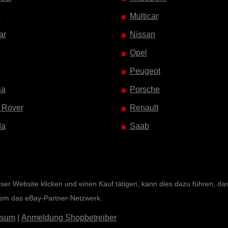
o
Multicar
ar
Nissan
Opel
Peugeot
ia
Porsche
 Rover
Renault
da
Saab
r Website klicken und einen Kauf tätigen, kann dies dazu führen, dass 
rem das eBay-Partner-Netzwerk.
ssum
|
Anmeldung Shopbetreiber