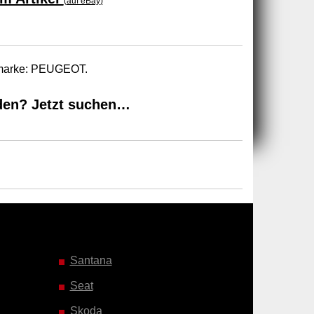
(auf eBay)
tomarke: PEUGEOT.
den? Jetzt suchen…
Santana
Seat
Skoda