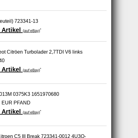
Neuteil) 723341-13
 Artikel
*
(auf eBay)
eot Citröen Turbolader 2,7TDI V6 links
40
 Artikel
*
(auf eBay)
8013M 0375K3 1651970680
38 EUR PFAND
 Artikel
*
(auf eBay)
itroen C5 III Break 723341-0012 4U3Q-