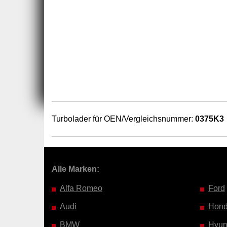
Turbolader für OEN/Vergleichsnummer:
0375K3
Alle Marken:
Alfa Romeo
Ford
Audi
Hon
BMW
Hyun