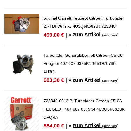
original Garrett Peugeot Citröen Turbolader
2,7TDI V6 links 4U3Q6K682BJ 723340
zum Artikel
499,00 €
| »
*
(auf eBay)
Turbolader Generalüberholt Citroen C5 C6
Peugeot 407 607 0375K4 1651970780
4U3Q-
zum Artikel
683,30 €
| »
*
(auf eBay)
723340-0013 Bi Turbolader Citroen C5 C6
PEUGEOT 407 607 0375K4 4U3Q6K682BK
DPQRA
zum Artikel
884,00 €
| »
*
(auf eBay)