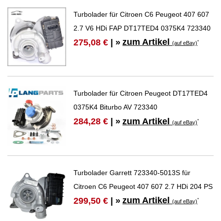
Turbolader für Citroen C6 Peugeot 407 607
2.7 V6 HDi FAP DT17TED4 0375K4 723340
zum Artikel
275,08 €
| »
*
(auf eBay)
Turbolader für Citroen Peugeot DT17TED4
0375K4 Biturbo AV 723340
zum Artikel
284,28 €
| »
*
(auf eBay)
Turbolader Garrett 723340-5013S für
Citroen C6 Peugeot 407 607 2.7 HDi 204 PS
zum Artikel
299,50 €
| »
*
(auf eBay)