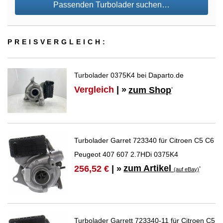
Passenden Turbolader suchen…
PREIS­VER­GLEICH:
Turbolader 0375K4 bei Daparto.de
Vergleich
| »
zum Shop
*
Turbolader Garret 723340 für Citroen C5 C6
Peugeot 407 607 2.7HDi 0375K4
zum Artikel
256,52 €
| »
*
(auf eBay)
Turbolader Garrett 723340-11 für Citroen C5