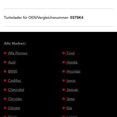
Turbolader für OEN/Vergleichsnummer:
0375K4
Alle Marken:
Alfa Romeo
Ford
Audi
Honda
BMW
Hyundai
Cadillac
Iveco
Chevrolet
Jaguar
Chrysler
Jeep
Citroen
Kia
Dacia
Lancia