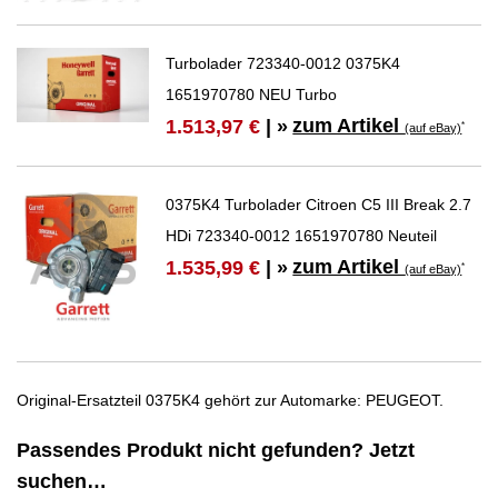
Turbolader 723340-0012 0375K4
1651970780 NEU Turbo
zum Artikel
1.513,97 €
| »
*
(auf eBay)
0375K4 Turbolader Citroen C5 III Break 2.7
HDi 723340-0012 1651970780 Neuteil
zum Artikel
1.535,99 €
| »
*
(auf eBay)
Original-Ersatzteil 0375K4 gehört zur Automarke: PEUGEOT.
Passendes Produkt nicht gefunden? Jetzt
suchen…