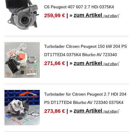
C6 Peugeot 407 607 2.7 HDi 0375K4
zum Artikel
259,99 €
| »
*
(auf eBay)
Turbolader Citroen Peugeot 150 kW 204 PS
DT17TED4 0375K4 Biturbo AV 723340
zum Artikel
271,66 €
| »
*
(auf eBay)
Turbolader für Citroen Peugeot 2.7 HDI 204
PS DT17TED4 Biturbo AV 723340 0375K4
zum Artikel
273,86 €
| »
*
(auf eBay)