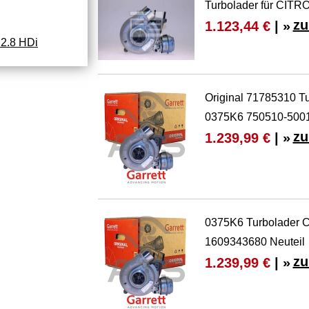
Turbolader für CIT
zu
1.123,44 €
| »
2.8 HDi
Original 71785310 T
0375K6 750510-500
zu
1.239,99 €
| »
0375K6 Turbolader C
1609343680 Neuteil
zu
1.239,99 €
| »