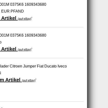
8001M 0375K6 1609343680
38 EUR PFAND
 Artikel
*
(auf eBay)
8001M 0375K6 1609343680
o
 Artikel
*
(auf eBay)
ader Citroen Jumper Fiat Ducato Iveco
6
m Artikel
*
(auf eBay)