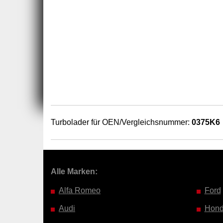
Turbolader für OEN/Vergleichsnummer:
0375K6
Alle Marken:
Alfa Romeo
Ford
Audi
Hon