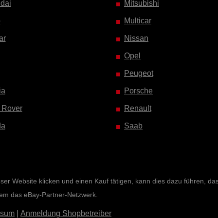
dai
Mitsubishi
o
Multicar
ar
Nissan
Opel
Peugeot
ia
Porsche
 Rover
Renault
da
Saab
r Website klicken und einen Kauf tätigen, kann dies dazu führen, dass 
rem das eBay-Partner-Netzwerk.
ssum
|
Anmeldung Shopbetreiber