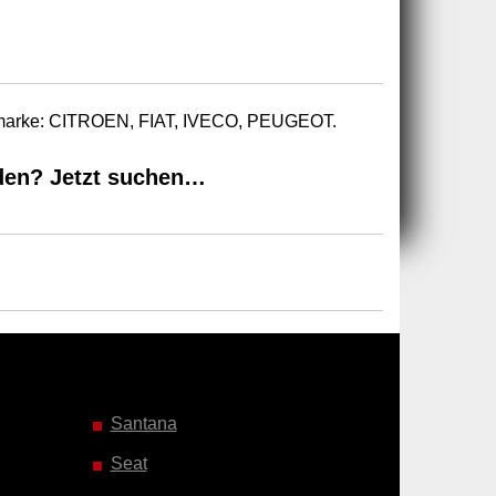
utomarke: CITROEN, FIAT, IVECO, PEUGEOT.
den? Jetzt suchen…
Santana
Seat