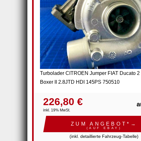
Turbolader CITROEN Jumper FIAT Ducato
Boxer II 2.8JTD HDI 145PS 750510
226,80 €
a
inkl. 19% MwSt.
ZUM ANGEBOT*→
(AUF EBAY)
(inkl. detaillierte Fahrzeug-Tabelle)