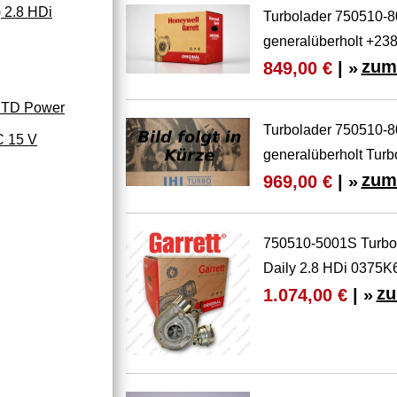
 2.8 HDi
Turbolader 750510-
generalüberholt +2
zum
849,00 €
| »
 JTD Power
Turbolader 750510-
C 15 V
generalüberholt Turb
zum
969,00 €
| »
750510-5001S Turbol
Daily 2.8 HDi 0375K
zu
1.074,00 €
| »