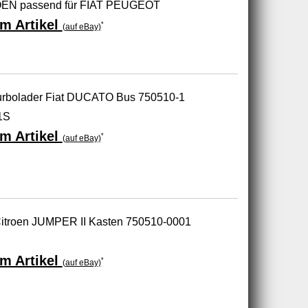
ROËN passend für FIAT PEUGEOT
m Artikel
*
(auf eBay)
urbolader Fiat DUCATO Bus 750510-1
1S
m Artikel
*
(auf eBay)
itroen JUMPER II Kasten 750510-0001
m Artikel
*
(auf eBay)