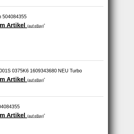
ch 504084355
m Artikel
*
(auf eBay)
5001S 0375K6 1609343680 NEU Turbo
m Artikel
*
(auf eBay)
504084355
m Artikel
*
(auf eBay)