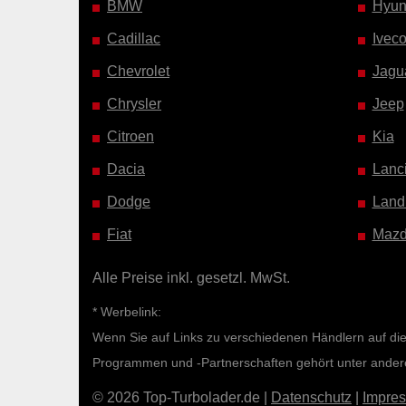
BMW
Hyun
Cadillac
Ivec
Chevrolet
Jagu
Chrysler
Jeep
Citroen
Kia
Dacia
Lanc
Dodge
Land
Fiat
Maz
Alle Preise inkl. gesetzl. MwSt.
* Werbelink:
Wenn Sie auf Links zu verschiedenen Händlern auf diese
Programmen und -Partnerschaften gehört unter ande
© 2026 Top-Turbolader.de |
Datenschutz
|
Impre