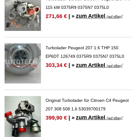
115 kW 0375R9 0375N7 0375L0
zum Artikel
271,66 €
| »
*
(auf eBay)
Turbolader Peugeot 207 1.6 THP 150
EP6DT 126749 0375R9 0375N7 0375L0
zum Artikel
303,34 €
| »
*
(auf eBay)
Original Turbolader für Citroen C4 Peugeot
207 308 508 1,6 53039700179
zum Artikel
399,90 €
| »
*
(auf eBay)