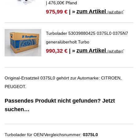
| 476,00€ Pfand
zum Artikel
975,99 €
| »
*
(auf eBay)
Turbolader 53039880425 0375L0 0375N7
generalüberholt Turbo
zum Artikel
990,32 €
| »
*
(auf eBay)
Original-Ersatzteil 0375L0 gehört zur Automarke: CITROEN,
PEUGEOT.
Passendes Produkt nicht gefunden? Jetzt
suchen…
Turbolader für OEN/Vergleichsnummer:
0375L0