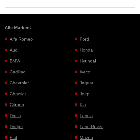
Alle Marken:
Alfa Romeo
Ford
Audi
Honda
BMW
Hyundai
Cadillac
Iveco
Chevrolet
Jaguar
Chrysler
Jeep
Citroen
Kia
Dacia
Lancia
Dodge
Land Rover
Fiat
Mazda