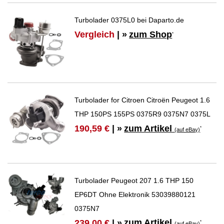
Turbolader 0375L0 bei Daparto.de
Vergleich
| »
zum Shop
*
Turbolader for Citroen Citroën Peugeot 1.6
THP 150PS 155PS 0375R9 0375N7 0375L
zum Artikel
190,59 €
| »
*
(auf eBay)
Turbolader Peugeot 207 1.6 THP 150
EP6DT Ohne Elektronik 53039880121
0375N7
zum Artikel
239,00 €
| »
*
(auf eBay)