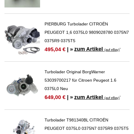
PIERBURG Turbolader CITROËN
PEUGEOT 1,6 0375L0 9809028780 0375N7
0375R9 0375T5
zum Artikel
495,04 €
| »
*
(auf eBay)
Turbolader Original BorgWarner
53039700217 für Citroen Peugeot 1.6
0375L0 Neu
zum Artikel
649,00 €
| »
*
(auf eBay)
Turbolader T981340BL CITROËN
PEUGEOT 0375L0 0375N7 0375R9 0375T5