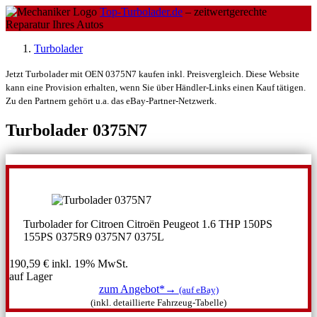
Top-Turbolader.de
– zeitwertgerechte
Reparatur Ihres Autos
Turbolader
Jetzt Turbolader mit OEN 0375N7 kaufen inkl. Preisvergleich. Diese Website
kann eine Provision erhalten, wenn Sie über Händler-Links einen Kauf tätigen.
Zu den Partnern gehört u.a. das eBay-Partner-Netzwerk.
Turbolader 0375N7
Turbolader for Citroen Citroën Peugeot 1.6 THP 150PS
155PS 0375R9 0375N7 0375L
190,59 €
inkl. 19% MwSt.
auf Lager
zum Angebot*→
(auf eBay)
(inkl. detaillierte Fahrzeug-Tabelle)