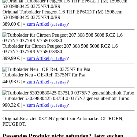
Original Turbolader Peugeot 1.6 THP EP6CDT (M) 1598ccm
53039880425 0375N7/L0/R9
389,00 €
| »
zum Artikel
*
(auf eBay)
Turbolader für Citroen Peugeot 207 308 508 5008 RCZ 1,6
0375N7 0375R9 V758078980
399,99 €
| »
zum Artikel
*
(auf eBay)
Turbolader Neu - OE-Ref. 0375N7 für Psa
440,93 €
| »
zum Artikel
*
(auf eBay)
Turbolader 53039880425 0375L0 0375N7 generalüberholt Turbo
990,32 €
| »
zum Artikel
*
(auf eBay)
Original-Ersatzteil 0375N7 gehört zur Automarke: CITROEN,
PEUGEOT.
Passendes Produkt nicht gefunden? Jetzt suchen…