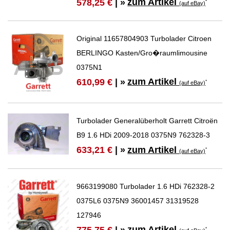
zum Artikel
578,25 €
| »
*
(auf eBay)
Original 11657804903 Turbolader Citroen
BERLINGO Kasten/Gro�raumlimousine
0375N1
zum Artikel
610,99 €
| »
*
(auf eBay)
Turbolader Generalüberholt Garrett Citroën
B9 1.6 HDi 2009-2018 0375N9 762328-3
zum Artikel
633,21 €
| »
*
(auf eBay)
9663199080 Turbolader 1.6 HDi 762328-2
0375L6 0375N9 36001457 31319528
127946
zum Artikel
775,75 €
| »
*