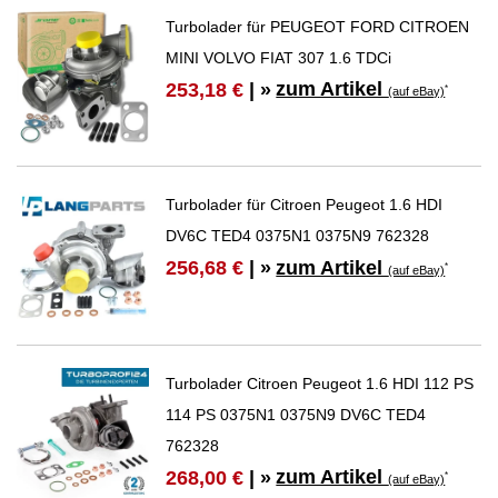
Turbolader für PEUGEOT FORD CITROEN
MINI VOLVO FIAT 307 1.6 TDCi
zum Artikel
253,18 €
| »
*
(auf eBay)
Turbolader für Citroen Peugeot 1.6 HDI
DV6C TED4 0375N1 0375N9 762328
zum Artikel
256,68 €
| »
*
(auf eBay)
Turbolader Citroen Peugeot 1.6 HDI 112 PS
114 PS 0375N1 0375N9 DV6C TED4
762328
zum Artikel
268,00 €
| »
*
(auf eBay)