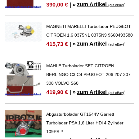
zum Artikel
390,00 €
| »
*
(auf eBay)
MAGNETI MARELLI Turbolader PEUGEOT
CITROËN 1,6 0375N1 0375N9 9660493580
zum Artikel
415,73 €
| »
*
(auf eBay)
MAHLE Turbolader SET CITROEN
BERLINGO C3 C4 PEUGEOT 206 207 307
308 VOLVO S60
zum Artikel
419,90 €
| »
*
(auf eBay)
Abgasturbolader GT1544V Garrett
Turbolader PSA 1,6 Liter HDi 4 Zylinder
109PS !!