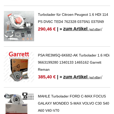
Turbolader für Citroen Peugeot 1.6 HDI 114
PS DV6C TED4 762328 0375N1 0375N9
zum Artikel
290,46 €
| »
*
(auf eBay)
PSA RE3M5Q-6K682-AK Turbolader 1.6 HDi
9663199280 1340133 1465162 Garrett
Reman
zum Artikel
385,40 €
| »
*
(auf eBay)
MAHLE Turbolader FORD C-MAX FOCUS
GALAXY MONDEO S-MAX VOLVO C30 S40
A60 V40-V70