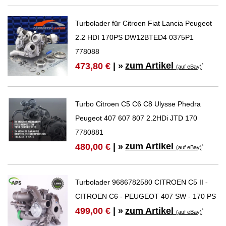
Turbolader für Citroen Fiat Lancia Peugeot
2.2 HDI 170PS DW12BTED4 0375P1
778088
zum Artikel
473,80 €
| »
*
(auf eBay)
Turbo Citroen C5 C6 C8 Ulysse Phedra
Peugeot 407 607 807 2.2HDi JTD 170
7780881
zum Artikel
480,00 €
| »
*
(auf eBay)
Turbolader 9686782580 CITROEN C5 II -
CITROEN C6 - PEUGEOT 407 SW - 170 PS
zum Artikel
499,00 €
| »
*
(auf eBay)