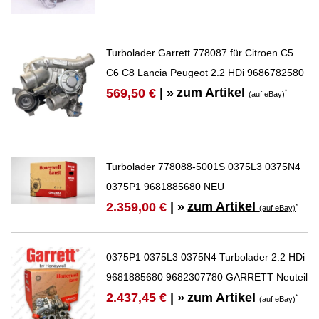
Turbolader Garrett 778087 für Citroen C5
C6 C8 Lancia Peugeot 2.2 HDi 9686782580
zum Artikel
569,50 €
| »
*
(auf eBay)
Turbolader 778088-5001S 0375L3 0375N4
0375P1 9681885680 NEU
zum Artikel
2.359,00 €
| »
*
(auf eBay)
0375P1 0375L3 0375N4 Turbolader 2.2 HDi
9681885680 9682307780 GARRETT Neuteil
zum Artikel
2.437,45 €
| »
*
(auf eBay)