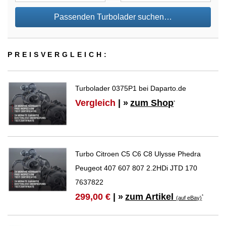
Passenden Turbolader suchen…
PREIS­VER­GLEICH:
Turbolader 0375P1 bei Daparto.de
Vergleich
| »
zum Shop
*
Turbo Citroen C5 C6 C8 Ulysse Phedra
Peugeot 407 607 807 2.2HDi JTD 170
7637822
zum Artikel
299,00 €
| »
*
(auf eBay)