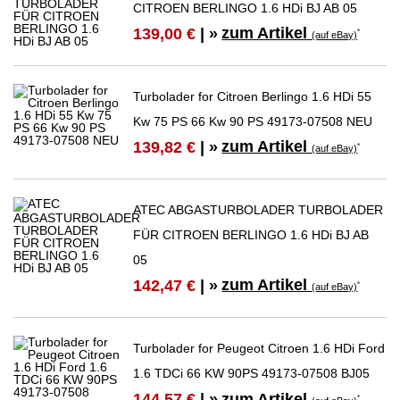
CITROEN BERLINGO 1.6 HDi BJ AB 05
zum Artikel
139,00 €
| »
*
(auf eBay)
Turbolader for Citroen Berlingo 1.6 HDi 55
Kw 75 PS 66 Kw 90 PS 49173-07508 NEU
zum Artikel
139,82 €
| »
*
(auf eBay)
ATEC ABGASTURBOLADER TURBOLADER
FÜR CITROEN BERLINGO 1.6 HDi BJ AB
05
zum Artikel
142,47 €
| »
*
(auf eBay)
Turbolader for Peugeot Citroen 1.6 HDi Ford
1.6 TDCi 66 KW 90PS 49173-07508 BJ05
zum Artikel
144,57 €
| »
*