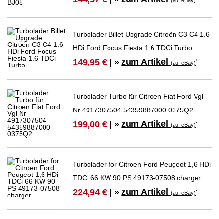
(auf eBay)
Turbolader Billet Upgrade Citroën C3 C4 1.6
HDi Ford Focus Fiesta 1.6 TDCi Turbo
zum Artikel
149,95 €
| »
*
(auf eBay)
Turbolader Turbo für Citroen Fiat Ford Vgl
Nr 4917307504 54359887000 0375Q2
zum Artikel
199,00 €
| »
*
(auf eBay)
Turbolader for Citroen Ford Peugeot 1,6 HDi
TDCi 66 KW 90 PS 49173-07508 charger
zum Artikel
224,94 €
| »
*
(auf eBay)