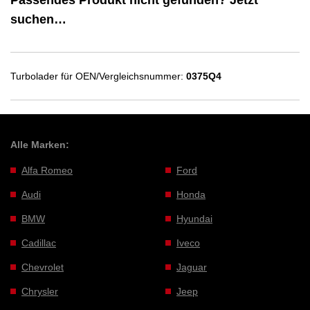
suchen…
Turbolader für OEN/Vergleichsnummer:
0375Q4
Alle Marken:
Alfa Romeo
Ford
Audi
Honda
BMW
Hyundai
Cadillac
Iveco
Chevrolet
Jaguar
Chrysler
Jeep