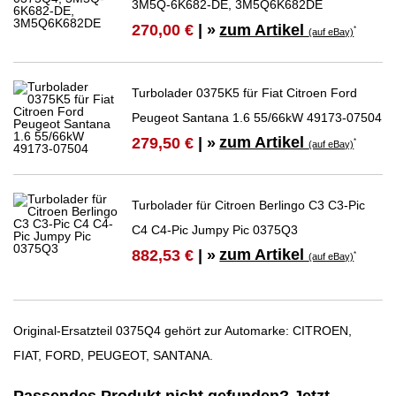
3M5Q-6K682-DE, 3M5Q6K682DE
zum Artikel
270,00 €
| »
*
(auf eBay)
Turbolader 0375K5 für Fiat Citroen Ford
Peugeot Santana 1.6 55/66kW 49173-07504
zum Artikel
279,50 €
| »
*
(auf eBay)
Turbolader für Citroen Berlingo C3 C3-Pic
C4 C4-Pic Jumpy Pic 0375Q3
zum Artikel
882,53 €
| »
*
(auf eBay)
Original-Ersatzteil 0375Q4 gehört zur Automarke: CITROEN,
FIAT, FORD, PEUGEOT, SANTANA.
Passendes Produkt nicht gefunden? Jetzt