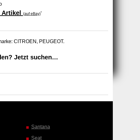
o
 Artikel
*
(auf eBay)
utomarke: CITROEN, PEUGEOT.
den? Jetzt suchen…
Santana
Seat