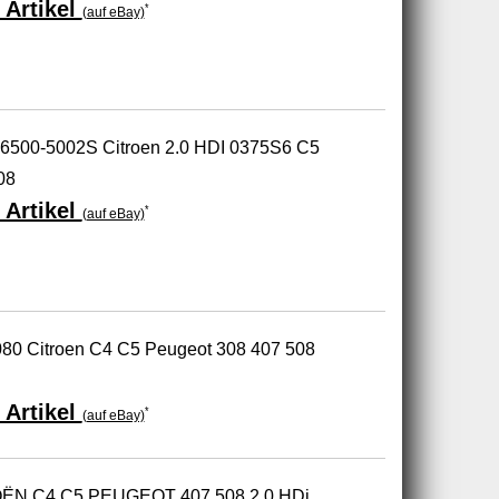
 Artikel
*
(auf eBay)
806500-5002S Citroen 2.0 HDI 0375S6 C5
08
 Artikel
*
(auf eBay)
80 Citroen C4 C5 Peugeot 308 407 508
 Artikel
*
(auf eBay)
ROËN C4 C5 PEUGEOT 407 508 2.0 HDi