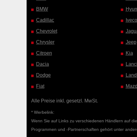
BMW
Hyun
Cadillac
Ivec
Chevrolet
Jagu
Chrysler
Jeep
Citroen
Kia
Dacia
Lanc
Dodge
Land
Fiat
Maz
Alle Preise inkl. gesetzl. MwSt.
* Werbelink:
Wenn Sie auf Links zu verschiedenen Händlern auf diese
Programmen und -Partnerschaften gehört unter ande