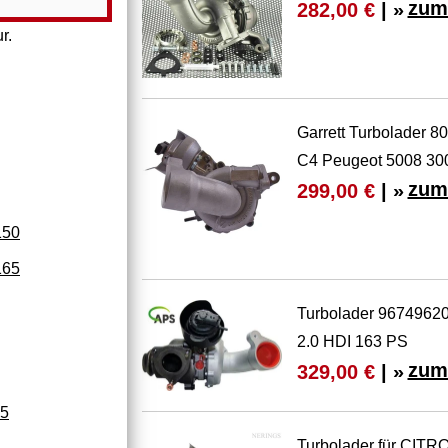
zum
282,00 €
| »
r.
Garrett Turbolader 
C4 Peugeot 5008 30
zum
299,00 €
| »
150
165
Turbolader 96749620
2.0 HDI 163 PS
zum
329,00 €
| »
65
Turbolader für CIT