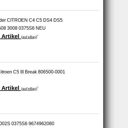
ader CITROEN C4 C5 DS4 DS5
08 3008 0375S6 NEU
 Artikel
*
(auf eBay)
itroen C5 III Break 806500-0001
 Artikel
*
(auf eBay)
5002S 0375S6 9674962080