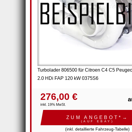
Turbolader 806500 für Citroen C4 C5 Peugeo
2.0 HDi FAP 120 kW 0375S6
276,00 €
a
inkl. 19% MwSt.
ZUM ANGEBOT*→
(AUF EBAY)
(inkl. detaillierte Fahrzeug-Tabelle)