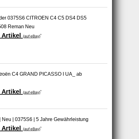
ader 0375S6 CITROEN C4 C5 DS4 DS5
508 Reman Neu
 Artikel
*
(auf eBay)
 Citroën C4 GRAND PICASSO I UA_ ab
 Artikel
*
(auf eBay)
 | Neu | 0375S6 | 5 Jahre Gewährleistung
 Artikel
*
(auf eBay)