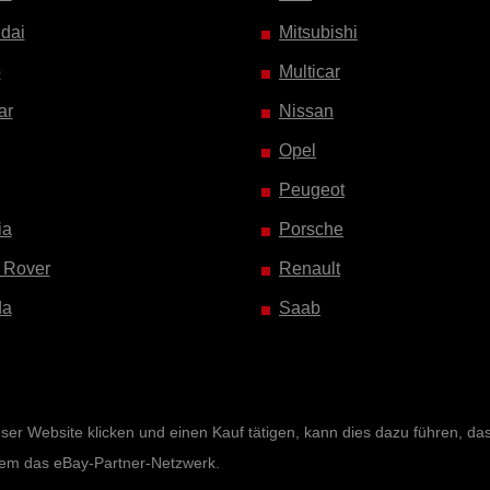
dai
Mitsubishi
o
Multicar
ar
Nissan
Opel
Peugeot
ia
Porsche
 Rover
Renault
da
Saab
r Website klicken und einen Kauf tätigen, kann dies dazu führen, dass 
rem das eBay-Partner-Netzwerk.