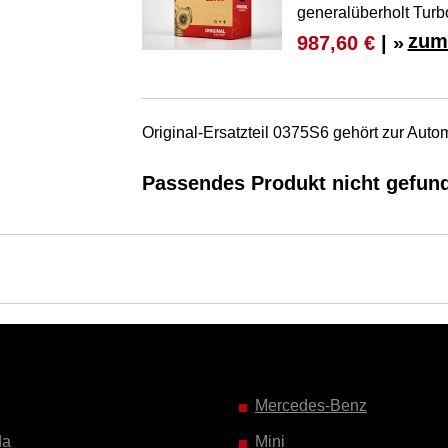
generalüberholt Turb
zum
987,60 €
| »
Original-Ersatzteil 0375S6 gehört zur A
Passendes Produkt nicht gefun
Mercedes-Benz
da
Mini