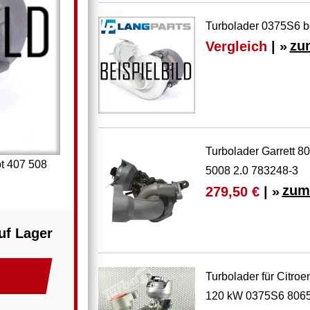
Turbolader 0375S6 b
Vergleich
| »
zu
Turbolader Garrett 8
t 407 508
5008 2.0 783248-3
zum
279,50 €
| »
uf Lager
Turbolader für Citro
120 kW 0375S6 806