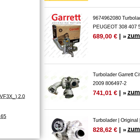
9674962080 Turbol
PEUGEOT 308 407 
zum
689,00 €
| »
Turbolader Garrett
2009 806497-2
zum
741,01 €
| »
VF3X_) 2.0
165
Turbolader | Original
zum
828,62 €
| »