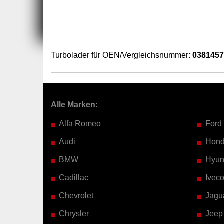
Turbolader für OEN/Vergleichsnummer:
038145
Alle Marken:
Alfa Romeo
Ford
Audi
Hon
BMW
Hyun
Cadillac
Ivec
Chevrolet
Jagu
Chrysler
Jeep