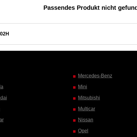
Passendes Produkt nicht gefun
702H
Mercedes-Benz
da
Mini
dai
Mitsubishi
o
Multicar
ar
Nissan
Opel