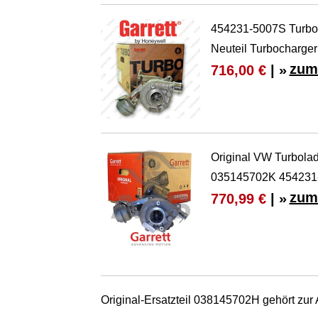
454231-5007S Turbo
Neuteil Turbocharger
zum
716,00 €
| »
Original VW Turbol
035145702K 454231
zum
770,99 €
| »
Original-Ersatzteil 038145702H gehört zu