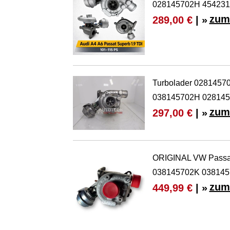
028145702H 454231
zum
289,00 €
| »
Turbolader 0281457
038145702H 02814
zum
297,00 €
| »
ORIGINAL VW Passat
038145702K 038145
zum
449,99 €
| »