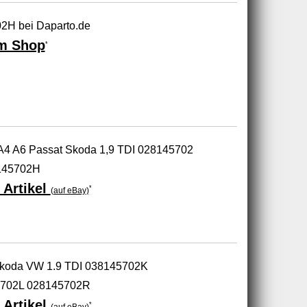
2H bei Daparto.de
m Shop
*
A4 A6 Passat Skoda 1,9 TDI 028145702
145702H
 Artikel
*
(auf eBay)
 Skoda VW 1.9 TDI 038145702K
702L 028145702R
 Artikel
*
(auf eBay)