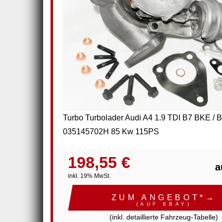
Turbo Turbolader Audi A4 1.9 TDI B7 BKE /
035145702H 85 Kw 115PS
198,55 €
a
inkl. 19% MwSt.
ZUM ANGEBOT*→
(AUF EBAY)
(inkl. detaillierte Fahrzeug-Tabelle)