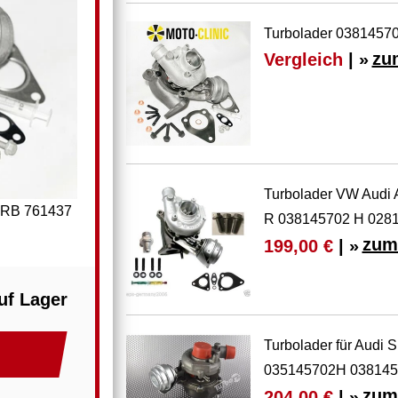
Turbolader 03814570
Vergleich
| »
zu
Turbolader VW Audi 
 BRB 761437
R 038145702 H 028
zum
199,00 €
| »
uf Lager
Turbolader für Audi
035145702H 038145
zum
204,00 €
| »