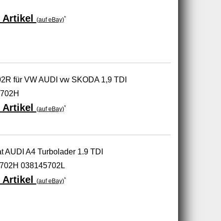
 Artikel
*
(auf eBay)
02R für VW AUDI vw SKODA 1,9 TDI
5702H
 Artikel
*
(auf eBay)
 AUDI A4 Turbolader 1.9 TDI
702H 038145702L
 Artikel
*
(auf eBay)