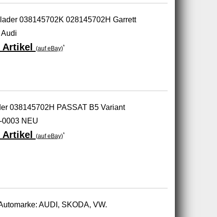
lader 038145702K 028145702H Garrett
 Audi
 Artikel
*
(auf eBay)
ader 038145702H PASSAT B5 Variant
-0003 NEU
 Artikel
*
(auf eBay)
r Automarke: AUDI, SKODA, VW.