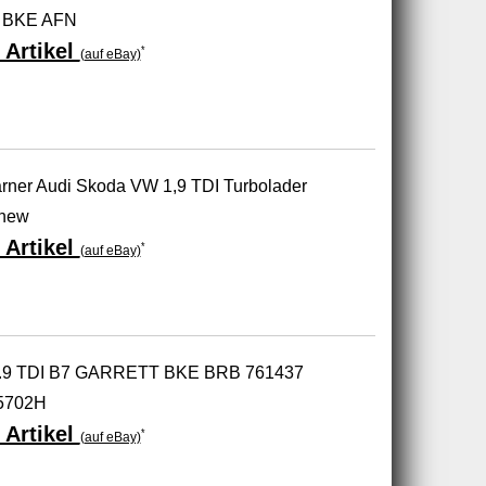
 BKE AFN
 Artikel
*
(auf eBay)
rner Audi Skoda VW 1,9 TDI Turbolader
 new
 Artikel
*
(auf eBay)
 1.9 TDI B7 GARRETT BKE BRB 761437
5702H
 Artikel
*
(auf eBay)