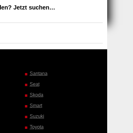
den? Jetzt suchen…
Santana
Seat
Skoda
Smart
Suzuki
Toyota