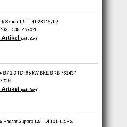
udi Skoda 1.9 TDI 028145702
702H 038145702L
 Artikel
*
(auf eBay)
 A4 B7 1.9 TDI 85 kW BKE BRB 761437
5702H
 Artikel
*
(auf eBay)
A6 Passat Superb 1.9 TDI 101-115PS