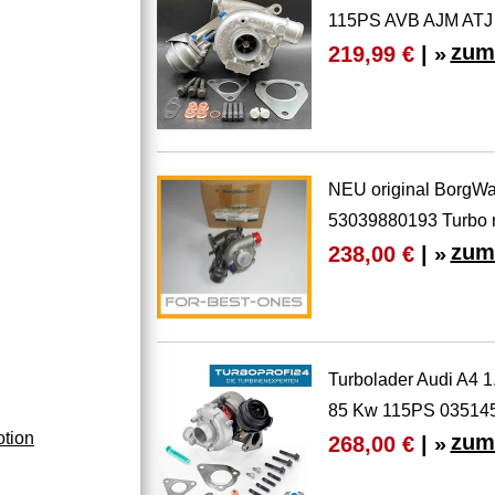
115PS AVB AJM ATJ
zum
219,99 €
| »
NEU original BorgWa
53039880193 Turbo
zum
238,00 €
| »
Turbolader Audi A4
85 Kw 115PS 03514
tion
zum
268,00 €
| »