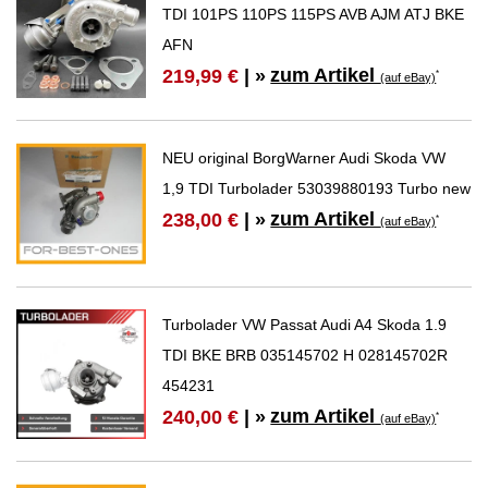
TDI 101PS 110PS 115PS AVB AJM ATJ BKE
AFN
zum Artikel
219,99 €
| »
*
(auf eBay)
NEU original BorgWarner Audi Skoda VW
1,9 TDI Turbolader 53039880193 Turbo new
zum Artikel
238,00 €
| »
*
(auf eBay)
Turbolader VW Passat Audi A4 Skoda 1.9
TDI BKE BRB 035145702 H 028145702R
454231
zum Artikel
240,00 €
| »
*
(auf eBay)