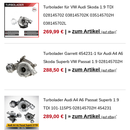
Turbolader für VW Audi Skoda 1.9 TDI
028145702 038145702K 035145702H
038145702L
zum Artikel
269,99 €
| »
*
(auf eBay)
Turbolader Garrett 454231-1 für Audi A4 A6
Skoda Superb VW Passat 1.9 028145702H
zum Artikel
288,50 €
| »
*
(auf eBay)
Turbolader Audi A4 A6 Passat Superb 1.9
TDI 101-115PS 028145702H 454231
zum Artikel
289,00 €
| »
*
(auf eBay)