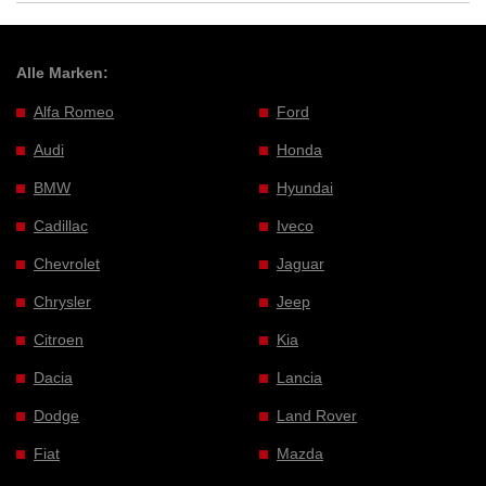
Alle Marken:
Alfa Romeo
Ford
Audi
Honda
BMW
Hyundai
Cadillac
Iveco
Chevrolet
Jaguar
Chrysler
Jeep
Citroen
Kia
Dacia
Lancia
Dodge
Land Rover
Fiat
Mazda