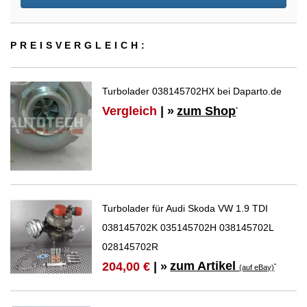
PREIS­VER­GLEICH:
Turbolader 038145702HX bei Daparto.de
Vergleich
| »
zum Shop
*
Turbolader für Audi Skoda VW 1.9 TDI
038145702K 035145702H 038145702L
028145702R
zum Artikel
204,00 €
| »
*
(auf eBay)