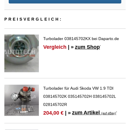
PREIS­VER­GLEICH:
Turbolader 038145702KX bei Daparto.de
Vergleich
| »
zum Shop
*
Turbolader für Audi Skoda VW 1.9 TDI
038145702K 035145702H 038145702L
028145702R
zum Artikel
204,00 €
| »
*
(auf eBay)