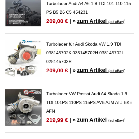
Turbolader Audi A4 A6 1.9 TDI 101 110 115
PS B5 B6 C5 454231
zum Artikel
209,00 €
| »
*
(auf eBay)
Turbolader für Audi Skoda VW 1.9 TDI
038145702K 035145702H 038145702L
028145702R
zum Artikel
209,00 €
| »
*
(auf eBay)
Turbolader VW Passat Audi A4 Skoda 1.9
TDI 101PS 110PS 115PS AVB AJM ATJ BKE
AFN
zum Artikel
219,99 €
| »
*
(auf eBay)