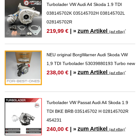
Turbolader VW Audi A4 Skoda 1.9 TDI
038145702K 035145702H 038145702L
028145702R
zum Artikel
219,99 €
| »
*
(auf eBay)
NEU original BorgWarner Audi Skoda VW
1,9 TDI Turbolader 53039880193 Turbo new
zum Artikel
238,00 €
| »
*
(auf eBay)
Turbolader VW Passat Audi A4 Skoda 1.9
TDI BKE BRB 035145702 H 028145702R
454231
zum Artikel
240,00 €
| »
*
(auf eBay)