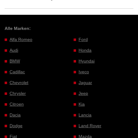
Alle Marken:
Alfa Romeo
Ford
Audi
Honda
BMW
Hyundai
Cadillac
Iveco
Chevrolet
Jaguar
Chrysler
Jeep
Citroen
Kia
Dacia
Lancia
Dodge
Land Rover
Fiat
Mazda