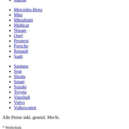
Mercedes-Benz
Mini
Mitsubishi
Multicar
Nissan
Opel
Peugeot
Porsche
Renault
Saab
Santana
Seat
Skoda
Smart
Suzuki
Toyota
Vauxhall
Volvo
Volkswagen
Alle Preise inkl. gesetzl. MwSt.
* Werbelink: