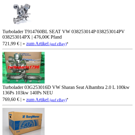
Turbolader T914760BL SEAT VW 038253014P 038253014PV
038253014PX | 476,00€ Pfand
721,99 €
| »
zum Artikel
*
(auf eBay)
Turbolader 03G253016D VW Sharan Seat Alhambra 2.0 L 100kw
136Ps 103kw 140Ps NEU
769,60 €
| »
zum Artikel
*
(auf eBay)