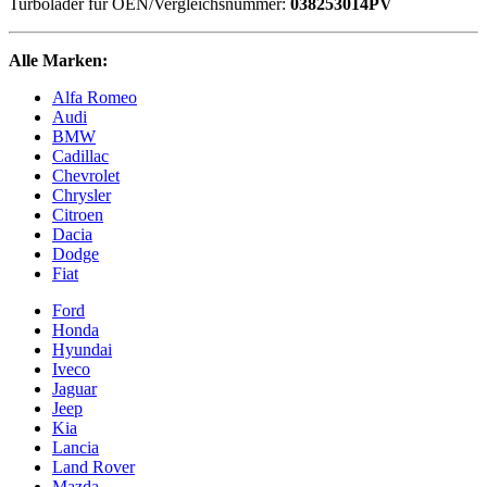
Turbolader für OEN/Vergleichsnummer:
038253014PV
Alle Marken:
Alfa Romeo
Audi
BMW
Cadillac
Chevrolet
Chrysler
Citroen
Dacia
Dodge
Fiat
Ford
Honda
Hyundai
Iveco
Jaguar
Jeep
Kia
Lancia
Land Rover
Mazda