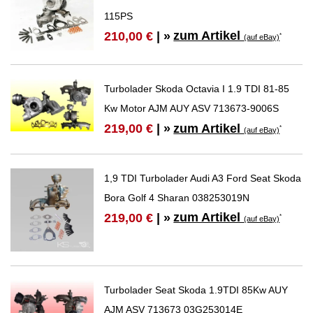
115PS
zum Artikel
210,00 €
| »
*
(auf eBay)
Turbolader Skoda Octavia I 1.9 TDI 81-85
Kw Motor AJM AUY ASV 713673-9006S
zum Artikel
219,00 €
| »
*
(auf eBay)
1,9 TDI Turbolader Audi A3 Ford Seat Skoda
Bora Golf 4 Sharan 038253019N
zum Artikel
219,00 €
| »
*
(auf eBay)
Turbolader Seat Skoda 1.9TDI 85Kw AUY
AJM ASV 713673 03G253014E