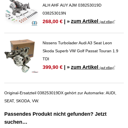
ALH AHF AUY AJM 038253019D
038253019N
zum Artikel
268,00 €
| »
*
(auf eBay)
Nissens Turbolader Audi A3 Seat Leon
Skoda Superb VW Golf Passat Touran 1.9
TDI
zum Artikel
399,90 €
| »
*
(auf eBay)
Original-Ersatzteil 038253019DX gehört zur Automarke: AUDI,
SEAT, SKODA, VW.
Passendes Produkt nicht gefunden? Jetzt
suchen…