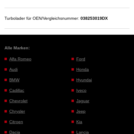
Turbolader für OEN/Vergleichsnummer:
038253019DX
Alle Marken:
Alfa Romeo
Ford
Audi
Honda
BMW
Hyundai
Cadillac
Iveco
Chevrolet
Jaguar
Chrysler
Jeep
Citroen
Kia
Dacia
Lancia