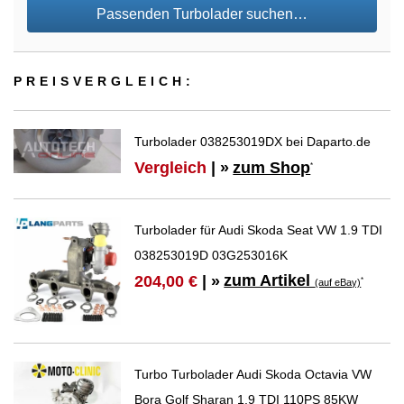
Passenden Turbolader suchen…
PREIS­VER­GLEICH:
Turbolader 038253019DX bei Daparto.de
Vergleich
| »
zum Shop
*
Turbolader für Audi Skoda Seat VW 1.9 TDI
038253019D 03G253016K
zum Artikel
204,00 €
| »
*
(auf eBay)
Turbo Turbolader Audi Skoda Octavia VW
Bora Golf Sharan 1.9 TDI 110PS 85KW