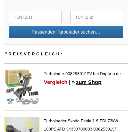
Passenden Turbolader suchen…
PREIS­VER­GLEICH:
Turbolader 038253019PV bei Daparto.de
Vergleich
| »
zum Shop
*
Turboloader Skoda Fabia 1.9 TDI 73kW
100PS ATD 54399700003 038253019P