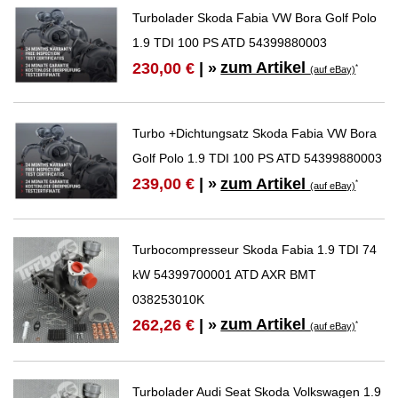
Turbolader Skoda Fabia VW Bora Golf Polo
1.9 TDI 100 PS ATD 54399880003
zum Artikel
230,00 €
| »
*
(auf eBay)
Turbo +Dichtungsatz Skoda Fabia VW Bora
Golf Polo 1.9 TDI 100 PS ATD 54399880003
zum Artikel
239,00 €
| »
*
(auf eBay)
Turbocompresseur Skoda Fabia 1.9 TDI 74
kW 54399700001 ATD AXR BMT
038253010K
zum Artikel
262,26 €
| »
*
(auf eBay)
Turbolader Audi Seat Skoda Volkswagen 1.9