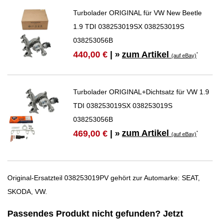
Turbolader ORIGINAL für VW New Beetle
1.9 TDI 038253019SX 038253019S
038253056B
zum Artikel
440,00 €
| »
*
(auf eBay)
Turbolader ORIGINAL+Dichtsatz für VW 1.9
TDI 038253019SX 038253019S
038253056B
zum Artikel
469,00 €
| »
*
(auf eBay)
Original-Ersatzteil 038253019PV gehört zur Automarke: SEAT,
SKODA, VW.
Passendes Produkt nicht gefunden? Jetzt