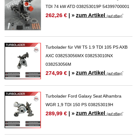
TDI 74 kW ATD 038253019P 54399700001
zum Artikel
262,26 €
| »
*
(auf eBay)
Turbolader für VW T5 1.9 TDI 105 PS AXB
AXC 038253056MX 038253010NX
038253056M
zum Artikel
274,99 €
| »
*
(auf eBay)
Turbolader Ford Galaxy Seat Alhambra
WGR 1,9 TDI 150 PS 038253019H
zum Artikel
289,99 €
| »
*
(auf eBay)