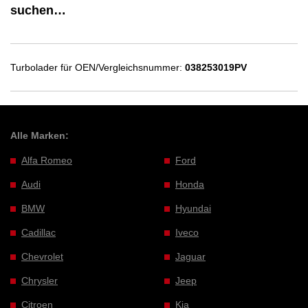
suchen…
Turbolader für OEN/Vergleichsnummer:
038253019PV
Alle Marken:
Alfa Romeo
Ford
Audi
Honda
BMW
Hyundai
Cadillac
Iveco
Chevrolet
Jaguar
Chrysler
Jeep
Citroen
Kia