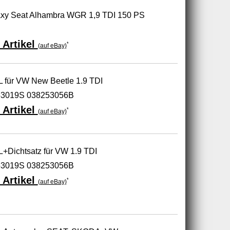
axy Seat Alhambra WGR 1,9 TDI 150 PS
 Artikel
*
(auf eBay)
 für VW New Beetle 1.9 TDI
53019S 038253056B
 Artikel
*
(auf eBay)
+Dichtsatz für VW 1.9 TDI
53019S 038253056B
 Artikel
*
(auf eBay)