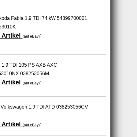
koda Fabia 1.9 TDI 74 kW 54399700001
53010K
 Artikel
*
(auf eBay)
5 1.9 TDI 105 PS AXB AXC
53010NX 038253056M
 Artikel
*
(auf eBay)
da Volkswagen 1.9 TDI ATD 038253056CV
 Artikel
*
(auf eBay)