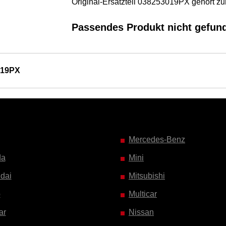
Original-Ersatzteil 038253019PX gehört 
Passendes Produkt nicht gefun
019PX
Mercedes-Benz
da
Mini
dai
Mitsubishi
o
Multicar
ar
Nissan