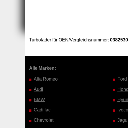
Turbolader für OEN/Vergleichsnummer:
038253
Alle Marken:
Alfa Romeo
Ford
Audi
Hon
BMW
Hyun
Cadillac
Ivec
Chevrolet
Jagu