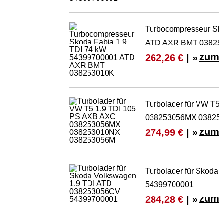
Turbocompresseur S
ATD AXR BMT 0382
zum
262,26 €
| »
Turbolader für VW T
038253056MX 0382
zum
274,99 €
| »
Turbolader für Sko
54399700001
zum
284,28 €
| »