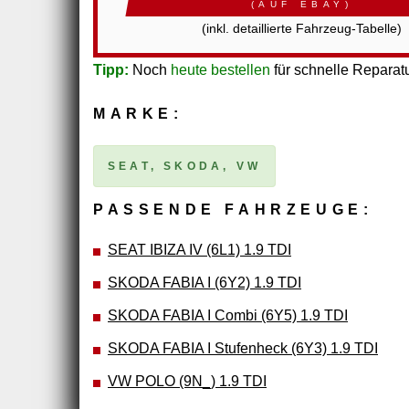
(AUF EBAY)
(inkl. detaillierte Fahrzeug-Tabelle)
Tipp:
Noch
heute bestellen
für schnelle Reparatu
MARKE:
SEAT, SKODA, VW
PASSENDE FAHRZEUGE:
SEAT IBIZA IV (6L1) 1.9 TDI
SKODA FABIA I (6Y2) 1.9 TDI
SKODA FABIA I Combi (6Y5) 1.9 TDI
SKODA FABIA I Stufenheck (6Y3) 1.9 TDI
VW POLO (9N_) 1.9 TDI