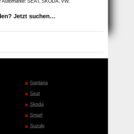
zur Automarke: SEAT, SKODA, VW.
den? Jetzt suchen…
Santana
Seat
Skoda
Smart
Suzuki