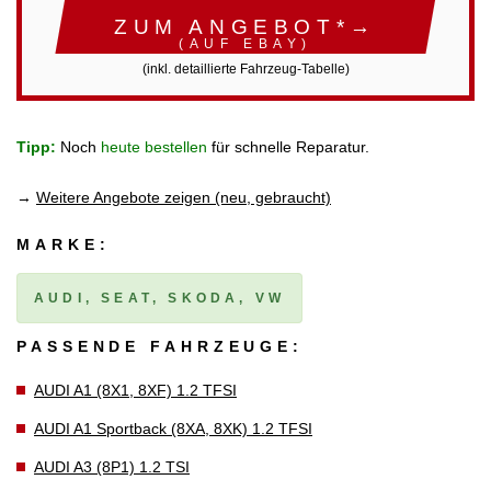
ZUM ANGEBOT*→
(AUF EBAY)
(inkl. detaillierte Fahrzeug-Tabelle)
Tipp:
Noch
heute bestellen
für schnelle Reparatur.
→
Weitere Angebote zeigen (neu, gebraucht)
MARKE:
AUDI, SEAT, SKODA, VW
PASSENDE FAHRZEUGE:
AUDI A1 (8X1, 8XF) 1.2 TFSI
AUDI A1 Sportback (8XA, 8XK) 1.2 TFSI
AUDI A3 (8P1) 1.2 TSI