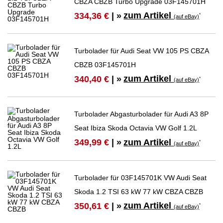
CBZA CBZB Turbo Upgrade 03F145701H
zum Artikel
334,36 €
| »
*
(auf eBay)
Turbolader für Audi Seat VW 105 PS CBZA
CBZB 03F145701H
zum Artikel
340,40 €
| »
*
(auf eBay)
Turbolader Abgasturbolader für Audi A3 8P
Seat Ibiza Skoda Octavia VW Golf 1.2L
zum Artikel
349,99 €
| »
*
(auf eBay)
Turbolader für 03F145701K VW Audi Seat
Skoda 1.2 TSI 63 kW 77 kW CBZA CBZB
zum Artikel
350,61 €
| »
*
(auf eBay)