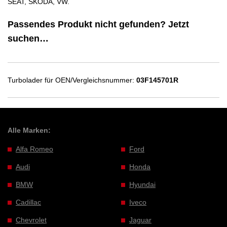
SEAT, SKODA, VW.
Passendes Produkt nicht gefunden? Jetzt
suchen…
Turbolader für OEN/Vergleichsnummer:
03F145701R
Alle Marken:
Alfa Romeo
Ford
Audi
Honda
BMW
Hyundai
Cadillac
Iveco
Chevrolet
Jaguar