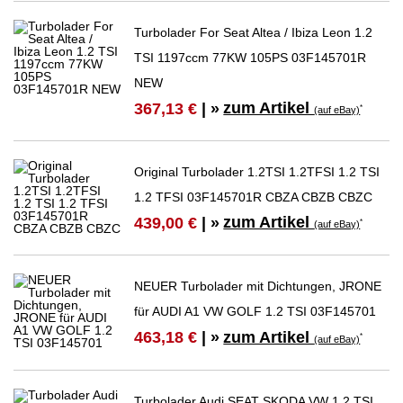
Turbolader For Seat Altea / Ibiza Leon 1.2
TSI 1197ccm 77KW 105PS 03F145701R
NEW
zum Artikel
367,13 €
| »
*
(auf eBay)
Original Turbolader 1.2TSI 1.2TFSI 1.2 TSI
1.2 TFSI 03F145701R CBZA CBZB CBZC
zum Artikel
439,00 €
| »
*
(auf eBay)
NEUER Turbolader mit Dichtungen, JRONE
für AUDI A1 VW GOLF 1.2 TSI 03F145701
zum Artikel
463,18 €
| »
*
(auf eBay)
Turbolader Audi SEAT SKODA VW 1.2 TSI