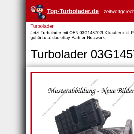
Top-Turbolader.de
– zeitwertgerech
Turbolader
Jetzt Turbolader mit OEN 03G145702LX kaufen inkl. Pr
gehört u.a. das eBay-Partner-Netzwerk.
Turbolader 03G14