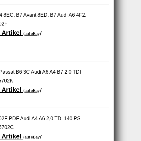
A4 8EC, B7 Avant 8ED, B7 Audi A6 4F2,
02F
 Artikel
*
(auf eBay)
assat B6 3C Audi A6 A4 B7 2.0 TDI
5702K
 Artikel
*
(auf eBay)
02F PDF Audi A4 A6 2,0 TDI 140 PS
5702C
 Artikel
*
(auf eBay)