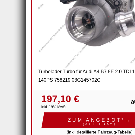
Turbolader Turbo für Audi A4 B7 8E 2.0 TDI
140PS 758219 03G145702C
197,10 €
a
inkl. 19% MwSt.
ZUM ANGEBOT*→
(AUF EBAY)
(inkl. detaillierte Fahrzeug-Tabelle)