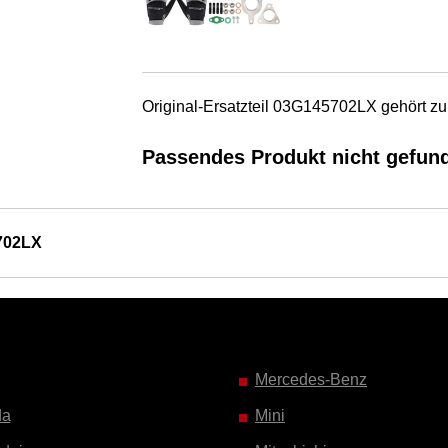
Original-Ersatzteil 03G145702LX gehört zu
Passendes Produkt nicht gefun
702LX
Mercedes-Benz
da
Mini