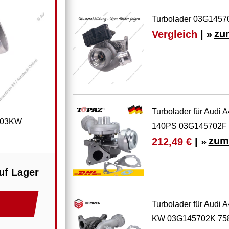
Turbolader 03G14570
Vergleich
| »
zu
Turbolader für Audi
 103KW
140PS 03G145702F
zum
212,49 €
| »
uf Lager
Turbolader für Audi 
KW 03G145702K 75