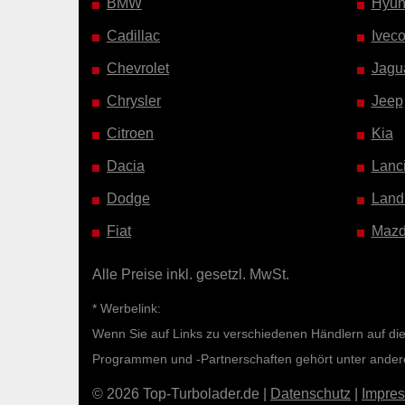
BMW
Hyun
Cadillac
Ivec
Chevrolet
Jagu
Chrysler
Jeep
Citroen
Kia
Dacia
Lanc
Dodge
Land
Fiat
Maz
Alle Preise inkl. gesetzl. MwSt.
* Werbelink:
Wenn Sie auf Links zu verschiedenen Händlern auf diese
Programmen und -Partnerschaften gehört unter ande
© 2026 Top-Turbolader.de |
Datenschutz
|
Impre