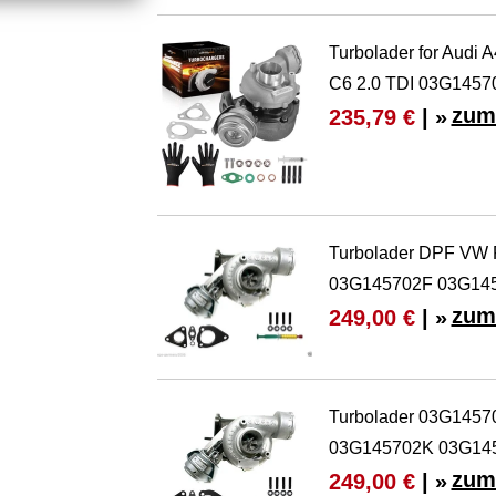
Turbolader for Audi 
C6 2.0 TDI 03G1457
zum
235,79 €
| »
Turbolader DPF VW P
03G145702F 03G14
zum
249,00 €
| »
Turbolader 03G1457
03G145702K 03G14
zum
249,00 €
| »