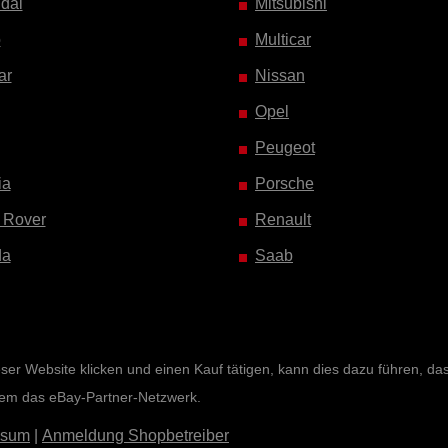
dai
Mitsubishi
o
Multicar
ar
Nissan
Opel
Peugeot
ia
Porsche
 Rover
Renault
da
Saab
r Website klicken und einen Kauf tätigen, kann dies dazu führen, dass 
rem das eBay-Partner-Netzwerk.
ssum
|
Anmeldung Shopbetreiber