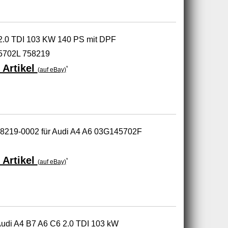
2.0 TDI 103 KW 140 PS mit DPF
702L 758219
 Artikel
*
(auf eBay)
758219-0002 für Audi A4 A6 03G145702F
 Artikel
*
(auf eBay)
r Audi A4 B7 A6 C6 2.0 TDI 103 kW