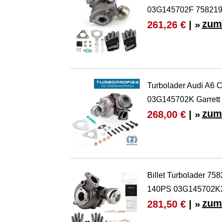
03G145702F 75821
zum
261,26 €
| »
Turbolader Audi A6 
03G145702K Garrett
zum
268,00 €
| »
Billet Turbolader 75
140PS 03G145702K
zum
281,50 €
| »