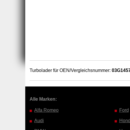
Turbolader für OEN/Vergleichsnummer:
03G145
Alle Marken:
Alfa Romeo
Ford
Audi
Hon