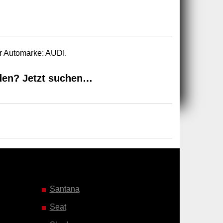
r Automarke: AUDI.
den? Jetzt suchen…
Santana
Seat