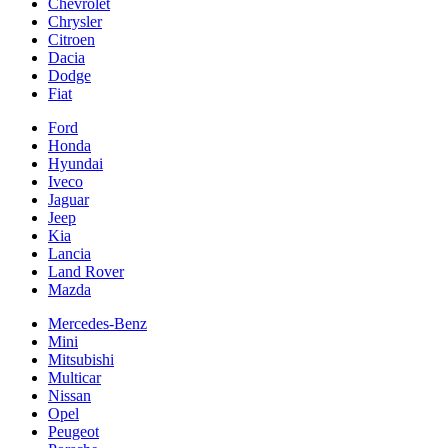
Chevrolet
Chrysler
Citroen
Dacia
Dodge
Fiat
Ford
Honda
Hyundai
Iveco
Jaguar
Jeep
Kia
Lancia
Land Rover
Mazda
Mercedes-Benz
Mini
Mitsubishi
Multicar
Nissan
Opel
Peugeot