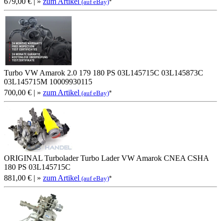
679,00 €
| »
zum Artikel
*
(auf eBay)
Turbo VW Amarok 2.0 179 180 PS 03L145715C 03L145873C
03L145715M 10009930115
700,00 €
| »
zum Artikel
*
(auf eBay)
ORIGINAL Turbolader Turbo Lader VW Amarok CNEA CSHA
180 PS 03L145715C
881,00 €
| »
zum Artikel
*
(auf eBay)