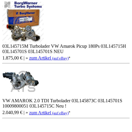
03L145715M Turbolader VW Amarok Picup 180Ps 03L145715H
03L145701S 03L145701S NEU
1.875,00 €
| »
zum Artikel
*
(auf eBay)
VW AMAROK 2.0 TDI Turbolader 03L145873C 03L145701S
10009800051 03L145715C Neu !
2.040,99 €
| »
zum Artikel
*
(auf eBay)