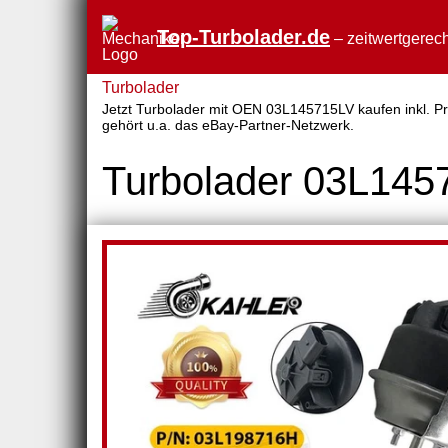
Top-Turbolader.de
– zeitwertgerech
Turbolader
Jetzt Turbolader mit OEN 03L145715LV kaufen inkl. Pre
gehört u.a. das eBay-Partner-Netzwerk.
Turbolader 03L145