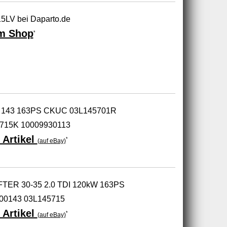
5LV bei Daparto.de
m Shop
*
.0 143 163PS CKUC 03L145701R
715K 10009930113
 Artikel
*
(auf eBay)
FTER 30-35 2.0 TDI 120kW 163PS
00143 03L145715
 Artikel
*
(auf eBay)