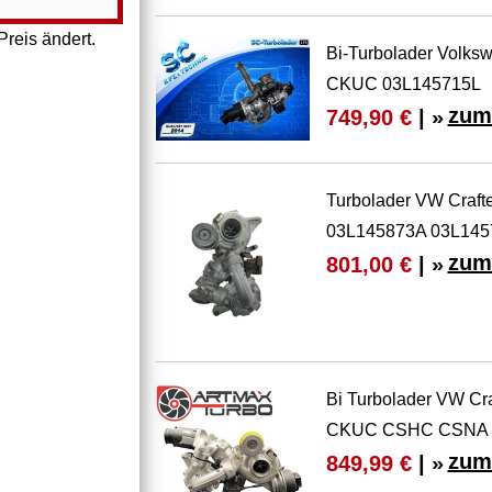
reis ändert.
Bi-Turbolader Volks
CKUC 03L145715L
zum
749,90 €
| »
Turbolader VW Craft
03L145873A 03L14
zum
801,00 €
| »
Bi Turbolader VW Cr
CKUC CSHC CSNA 
zum
849,99 €
| »