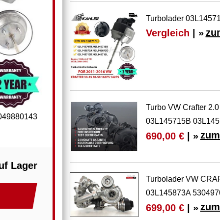
Turbolader 03L14571
Vergleich
| »
zu
Turbo VW Crafter 2
049880143
03L145715B 03L145
zum
690,00 €
| »
uf Lager
Turbolader VW CRA
03L145873A 530497
zum
699,00 €
| »