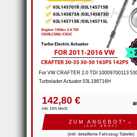
For VW CRAFTER 2.0 TDI 10009700113 53
Turbolader Actuator 03L198716H
142,80 €
a
inkl. 19% MwSt.
ZUM ANGEBOT*→
(AUF EBAY)
(inkl. detaillierte Fahrzeug-Tabelle)