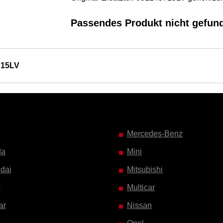
Passendes Produkt nicht gefun
715LV
Mercedes-Benz
da
Mini
dai
Mitsubishi
o
Multicar
ar
Nissan