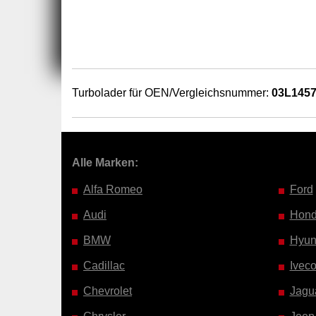
Turbolader für OEN/Vergleichsnummer:
03L145
Alle Marken:
Alfa Romeo
Ford
Audi
Hon
BMW
Hyun
Cadillac
Ivec
Chevrolet
Jagu