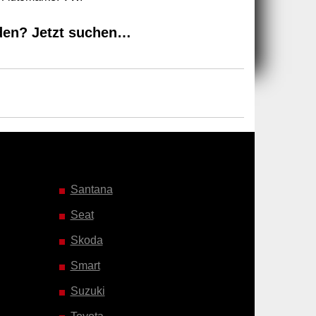
den? Jetzt suchen…
Santana
Seat
Skoda
Smart
Suzuki