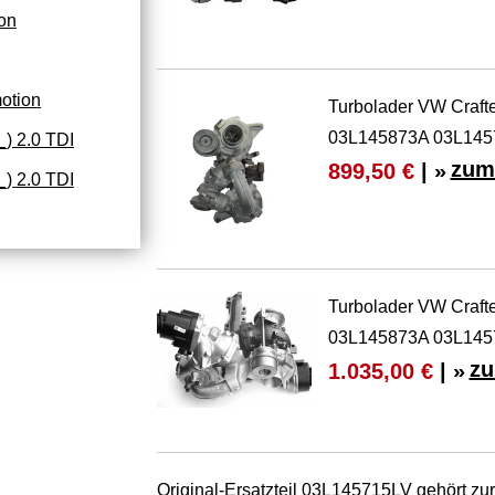
on
otion
Turbolader VW Craft
03L145873A 03L14
) 2.0 TDI
zum
899,50 €
| »
) 2.0 TDI
Turbolader VW Craft
03L145873A 03L14
zu
1.035,00 €
| »
Original-Ersatzteil 03L145715LV gehört zu