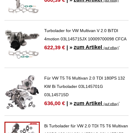
600,39 €
| »
(auf eBay)
Turbolader for VW Multivan V 2.0 BiTDI
4motion 03L145715JX 10009700098 CFCA
zum Artikel
622,39 €
| »
*
(auf eBay)
Für VW T5 T6 Multivan 2.0 TDI 180PS 132
KW Bi Turbolader 03L145701G
03L145715D
zum Artikel
636,00 €
| »
*
(auf eBay)
Bi Turbolader für VW 2.0 TDI T5 T6 Multivan