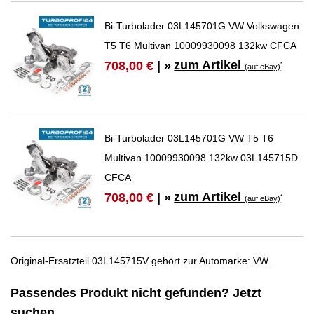
Bi-Turbolader 03L145701G VW Volkswagen
T5 T6 Multivan 10009930098 132kw CFCA
zum Artikel
708,00 €
| »
*
(auf eBay)
Bi-Turbolader 03L145701G VW T5 T6
Multivan 10009930098 132kw 03L145715D
CFCA
zum Artikel
708,00 €
| »
*
(auf eBay)
Original-Ersatzteil 03L145715V gehört zur Automarke: VW.
Passendes Produkt nicht gefunden? Jetzt
suchen…