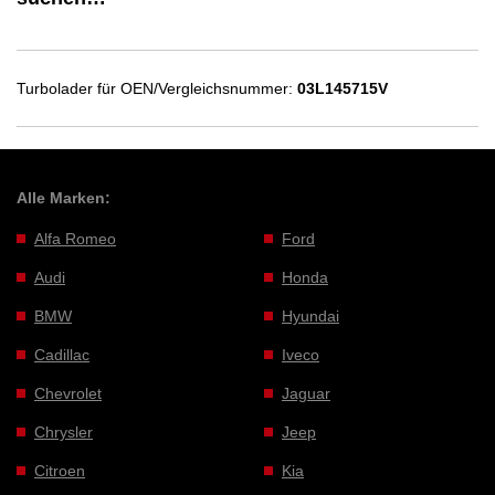
Turbolader für OEN/Vergleichsnummer:
03L145715V
Alle Marken:
Alfa Romeo
Ford
Audi
Honda
BMW
Hyundai
Cadillac
Iveco
Chevrolet
Jaguar
Chrysler
Jeep
Citroen
Kia