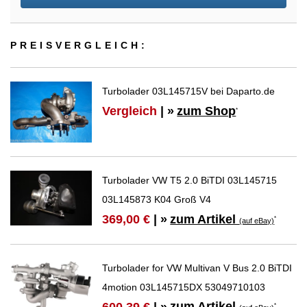
PREIS­VER­GLEICH:
Turbolader 03L145715V bei Daparto.de
Vergleich
| »
zum Shop
*
Turbolader VW T5 2.0 BiTDI 03L145715
03L145873 K04 Groß V4
zum Artikel
369,00 €
| »
*
(auf eBay)
Turbolader for VW Multivan V Bus 2.0 BiTDI
4motion 03L145715DX 53049710103
zum Artikel
*