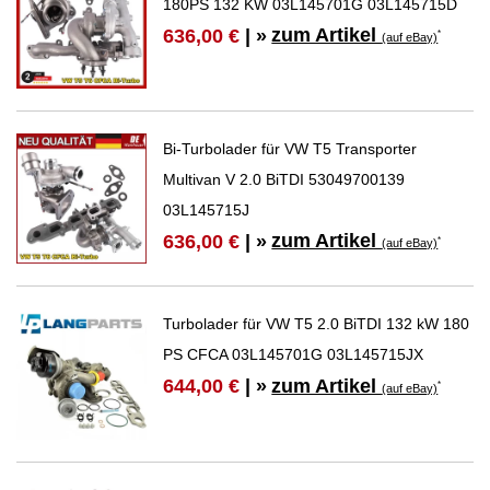
180PS 132 KW 03L145701G 03L145715D
zum Artikel
636,00 €
| »
*
(auf eBay)
Bi-Turbolader für VW T5 Transporter
Multivan V 2.0 BiTDI 53049700139
03L145715J
zum Artikel
636,00 €
| »
*
(auf eBay)
Turbolader für VW T5 2.0 BiTDI 132 kW 180
PS CFCA 03L145701G 03L145715JX
zum Artikel
644,00 €
| »
*
(auf eBay)