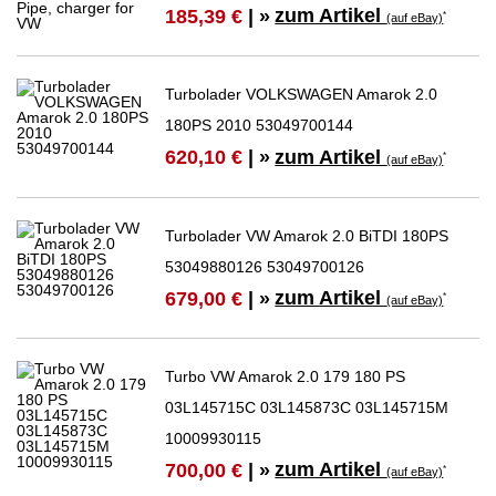
zum Artikel
185,39 €
| »
*
(auf eBay)
Turbolader VOLKSWAGEN Amarok 2.0
180PS 2010 53049700144
zum Artikel
620,10 €
| »
*
(auf eBay)
Turbolader VW Amarok 2.0 BiTDI 180PS
53049880126 53049700126
zum Artikel
679,00 €
| »
*
(auf eBay)
Turbo VW Amarok 2.0 179 180 PS
03L145715C 03L145873C 03L145715M
10009930115
zum Artikel
700,00 €
| »
*
(auf eBay)