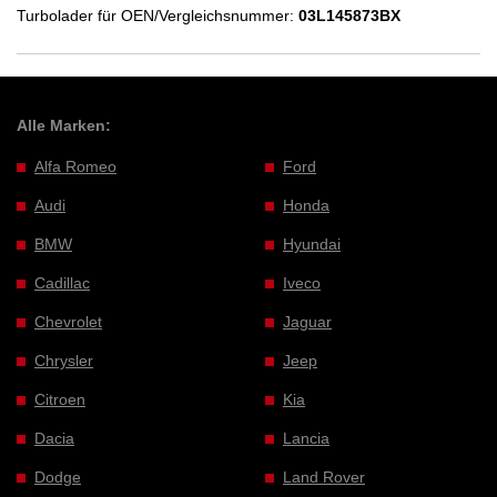
Turbolader für OEN/Vergleichsnummer:
03L145873BX
Alle Marken:
Alfa Romeo
Ford
Audi
Honda
BMW
Hyundai
Cadillac
Iveco
Chevrolet
Jaguar
Chrysler
Jeep
Citroen
Kia
Dacia
Lancia
Dodge
Land Rover