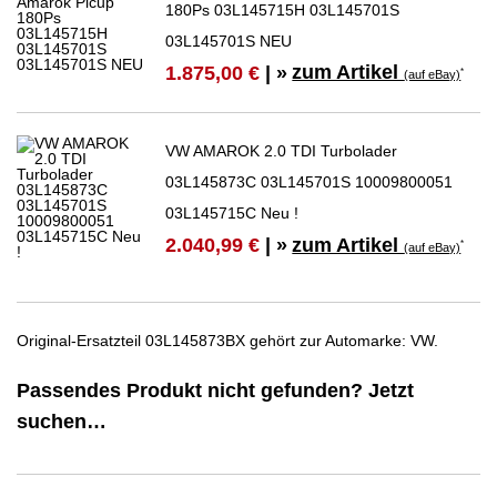
180Ps 03L145715H 03L145701S
03L145701S NEU
zum Artikel
1.875,00 €
| »
*
(auf eBay)
VW AMAROK 2.0 TDI Turbolader
03L145873C 03L145701S 10009800051
03L145715C Neu !
zum Artikel
2.040,99 €
| »
*
(auf eBay)
Original-Ersatzteil 03L145873BX gehört zur Automarke: VW.
Passendes Produkt nicht gefunden? Jetzt
suchen…