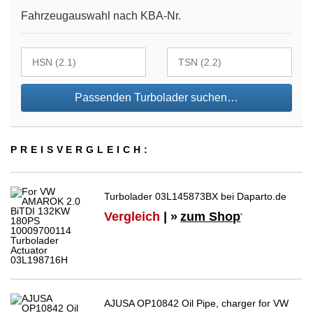
Fahrzeugauswahl nach KBA-Nr.
Passenden Turbolader suchen…
PREIS­VER­GLEICH:
Turbolader 03L145873BX bei Daparto.de
Vergleich
| »
zum Shop
*
AJUSA OP10842 Oil Pipe, charger for VW