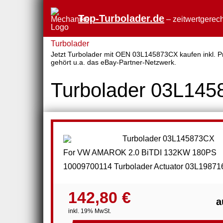
Top-Turbolader.de
– zeitwertgerech
Turbolader
Jetzt Turbolader mit OEN 03L145873CX kaufen inkl. Pre
gehört u.a. das eBay-Partner-Netzwerk.
Turbolader 03L14
For VW AMAROK 2.0 BiTDI 132KW 180PS
10009700114 Turbolader Actuator 03L1987
142,80 €
a
inkl. 19% MwSt.