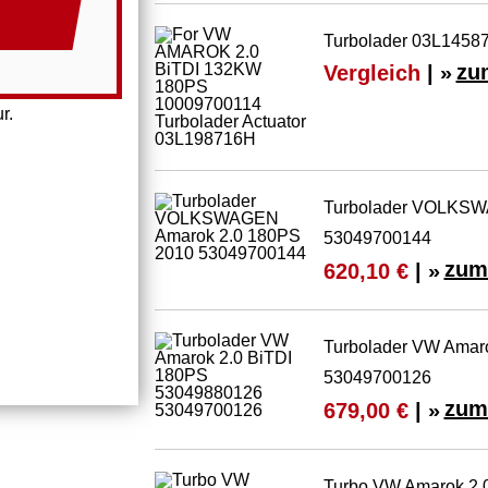
Turbolader 03L14587
Vergleich
| »
zu
r.
Turbolader VOLKSW
53049700144
zum
620,10 €
| »
Turbolader VW Amar
53049700126
zum
679,00 €
| »
Turbo VW Amarok 2.