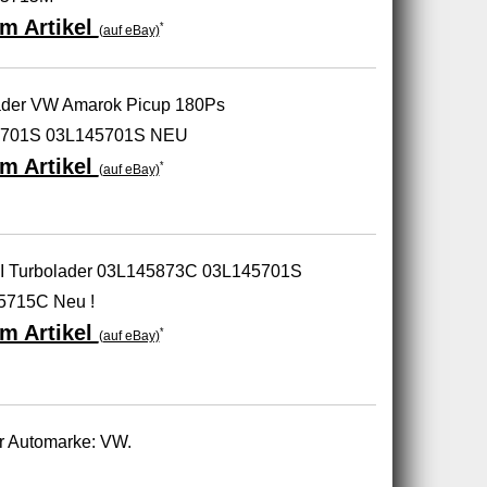
m Artikel
*
(auf eBay)
der VW Amarok Picup 180Ps
5701S 03L145701S NEU
m Artikel
*
(auf eBay)
 Turbolader 03L145873C 03L145701S
5715C Neu !
m Artikel
*
(auf eBay)
ur Automarke: VW.