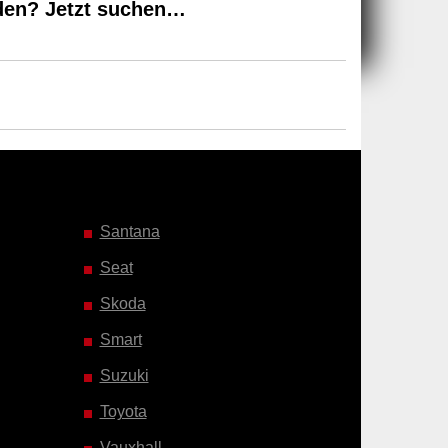
den? Jetzt suchen…
Santana
Seat
Skoda
Smart
Suzuki
Toyota
Vauxhall