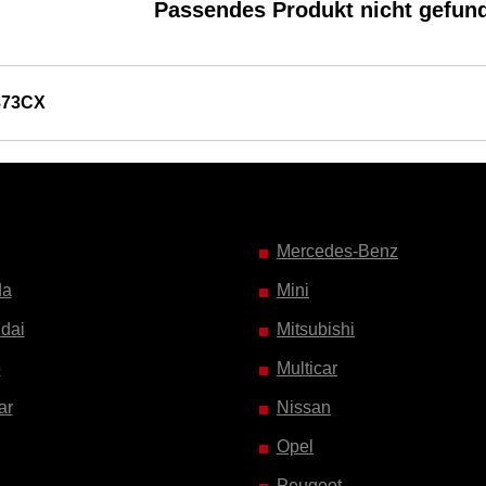
Passendes Produkt nicht gefun
873CX
Mercedes-Benz
da
Mini
dai
Mitsubishi
o
Multicar
ar
Nissan
Opel
Peugeot