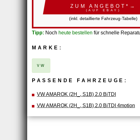
ZUM ANGEBOT*→
(AUF EBAY)
(inkl. detaillierte Fahrzeug-Tabelle)
Tipp:
Noch
heute bestellen
für schnelle Reparatu
MARKE:
VW
PASSENDE FAHRZEUGE:
VW AMAROK (2H_, S1B) 2.0 BiTDI
VW AMAROK (2H_, S1B) 2.0 BiTDI 4motion