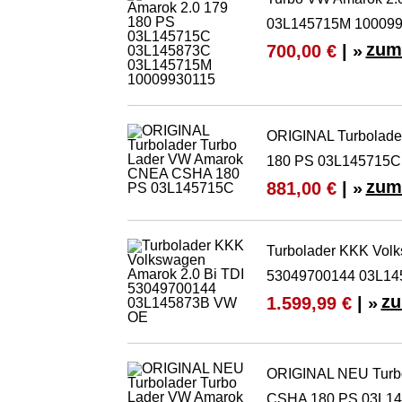
03L145715M 100099
zum
700,00 €
| »
ORIGINAL Turbolad
180 PS 03L145715C
zum
881,00 €
| »
Turbolader KKK Volk
53049700144 03L1
zu
1.599,99 €
| »
ORIGINAL NEU Turb
CSHA 180 PS 03L1