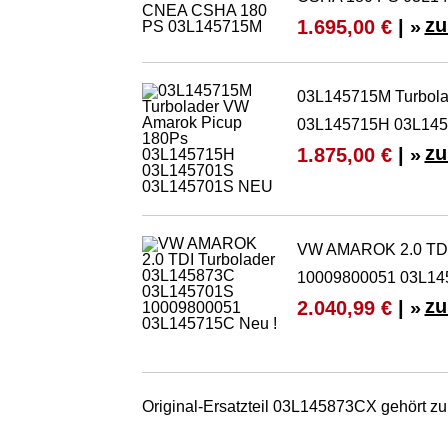
zu
1.695,00 €
| »
03L145715M Turbola
03L145715H 03L14
zu
1.875,00 €
| »
VW AMAROK 2.0 TDI
10009800051 03L14
zu
2.040,99 €
| »
Original-Ersatzteil 03L145873CX gehört z