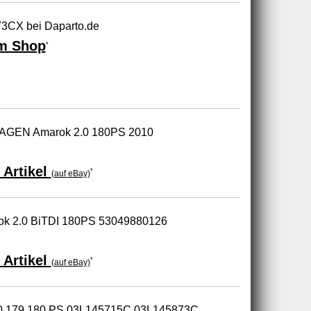
3CX bei Daparto.de
m Shop
*
AGEN Amarok 2.0 180PS 2010
 Artikel
*
(auf eBay)
ok 2.0 BiTDI 180PS 53049880126
 Artikel
*
(auf eBay)
0 179 180 PS 03L145715C 03L145873C