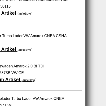
30115
 Artikel
*
(auf eBay)
er Turbo Lader VW Amarok CNEA CSHA
 Artikel
*
(auf eBay)
swagen Amarok 2.0 Bi TDI
45873B VW OE
m Artikel
*
(auf eBay)
olader Turbo Lader VW Amarok CNEA
45715M