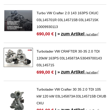
Turbo VW Crafter 2.0 143 163PS CKUC
03L145701R 03L145715B 03L145715K
10009930113
zum Artikel
690,00 €
| »
*
(auf eBay)
Turbolader VW CRAFTER 30-35 2.0 TDI
120kW 163PS 03L145873A 53049700143
03L145715
zum Artikel
699,00 €
| »
*
(auf eBay)
Turbolader VW Crafter 30 35 2.0 TDI 105
kW 120 kW 03L145873A 03L145715B CKUB
CKU
*