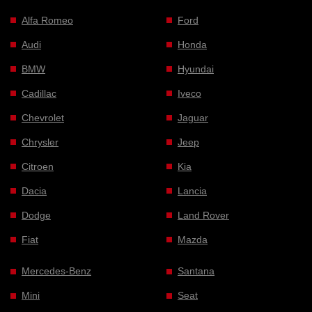
Alfa Romeo
Ford
Audi
Honda
BMW
Hyundai
Cadillac
Iveco
Chevrolet
Jaguar
Chrysler
Jeep
Citroen
Kia
Dacia
Lancia
Dodge
Land Rover
Fiat
Mazda
Mercedes-Benz
Santana
Mini
Seat