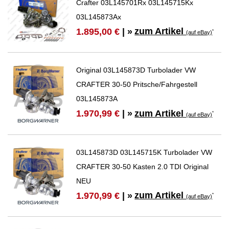
Crafter 03L145701Rx 03L145715Kx
03L145873Ax
zum Artikel
1.895,00 €
| »
*
(auf eBay)
Original 03L145873D Turbolader VW
CRAFTER 30-50 Pritsche/Fahrgestell
03L145873A
zum Artikel
1.970,99 €
| »
*
(auf eBay)
03L145873D 03L145715K Turbolader VW
CRAFTER 30-50 Kasten 2.0 TDI Original
NEU
zum Artikel
1.970,99 €
| »
*
(auf eBay)