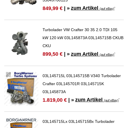
zum Artikel
849,99 €
| »
*
(auf eBay)
Turbolader VW Crafter 30 35 2.0 TDI 105
kW 120 kW 03L145873A 03L145715B CKUB
CKU
zum Artikel
899,50 €
| »
*
(auf eBay)
03L145715L 03L145715B V340 Turbolader
Crafter 03L145701R 03L145715K
03L145873A
zum Artikel
1.819,00 €
| »
*
(auf eBay)
03L145715Lx 03L145715Bx Turbolader