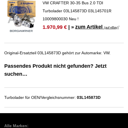
VW CRAFTER 30-35 Bus 2.0 TDI
Turbolader 03L145873D 03L145701R
10009800030 Neu !
zum Artikel
1.970,99 €
| »
*
(auf eBay)
Original-Ersatzteil 03L145873D gehört zur Automarke: VW.
Passendes Produkt nicht gefunden? Jetzt
suchen…
Turbolader für OEN/Vergleichsnummer:
03L145873D
Alle Marken: