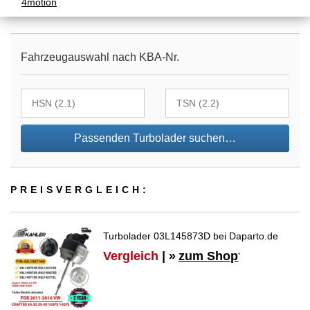
4motion
Fahrzeugauswahl nach KBA-Nr.
Passenden Turbolader suchen…
PREIS­VER­GLEICH:
Turbolader 03L145873D bei Daparto.de
Vergleich
| »
zum Shop
*