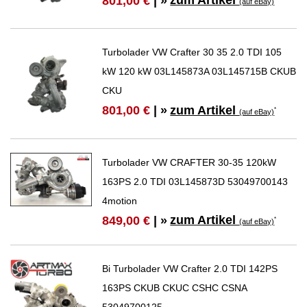
zum Artikel
801,00 €
| »
(auf eBay)
Turbolader VW Crafter 30 35 2.0 TDI 105
kW 120 kW 03L145873A 03L145715B CKUB
CKU
zum Artikel
801,00 €
| »
*
(auf eBay)
Turbolader VW CRAFTER 30-35 120kW
163PS 2.0 TDI 03L145873D 53049700143
4motion
zum Artikel
849,00 €
| »
*
(auf eBay)
Bi Turbolader VW Crafter 2.0 TDI 142PS
163PS CKUB CKUC CSHC CSNA
53049700125