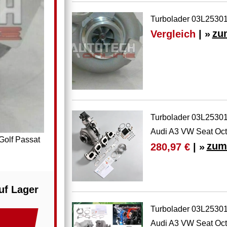
Turbolader 03L25301
Vergleich
| »
zu
Turbolader 03L253
Audi A3 VW Seat Oc
Golf Passat
zum
280,97 €
| »
uf Lager
Turbolader 03L253
Audi A3 VW Seat Oc