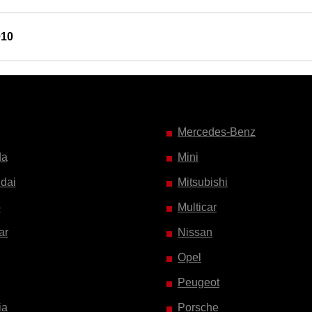
010
Mercedes-Benz
da
Mini
dai
Mitsubishi
o
Multicar
ar
Nissan
Opel
Peugeot
ia
Porsche