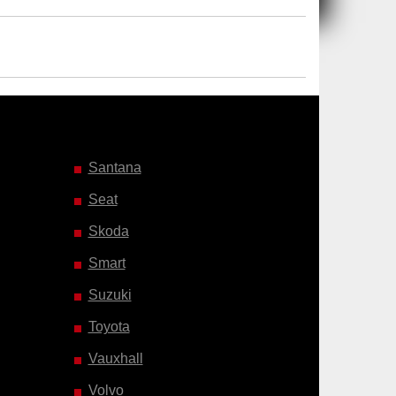
Santana
Seat
Skoda
Smart
Suzuki
Toyota
Vauxhall
Volvo