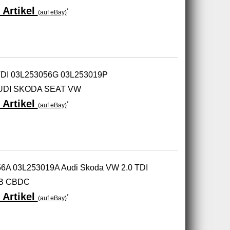
 Artikel
*
(auf eBay)
DI 03L253056G 03L253019P
UDI SKODA SEAT VW
 Artikel
*
(auf eBay)
56A 03L253019A Audi Skoda VW 2.0 TDI
AB CBDC
 Artikel
*
(auf eBay)