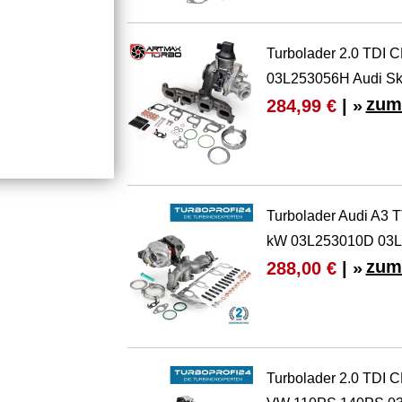
Turbolader 2.0 TD
03L253056H Audi S
zum
284,99 €
| »
Turbolader Audi A3 T
kW 03L253010D 03
zum
288,00 €
| »
Turbolader 2.0 TDI