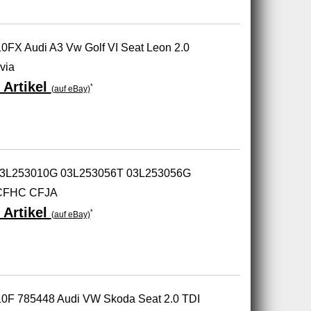
0FX Audi A3 Vw Golf VI Seat Leon 2.0
via
 Artikel
*
(auf eBay)
r 03L253010G 03L253056T 03L253056G
CFHC CFJA
 Artikel
*
(auf eBay)
10F 785448 Audi VW Skoda Seat 2.0 TDI