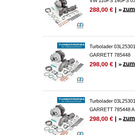
VW 110PS 140PS 0
zum
288,00 €
| »
Turbolader 03L253
GARRETT 785448
zum
298,00 €
| »
Turbolader 03L253
GARRETT 785448 Au
zum
298,00 €
| »