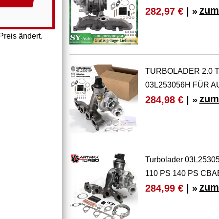
zum
282,97 €
| »
reis ändert.
TURBOLADER 2.0 T
03L253056H FÜR A
zum
284,98 €
| »
Turbolader 03L2530
110 PS 140 PS CB
zum
284,99 €
| »