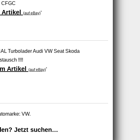
B CFGC
 Artikel
*
(auf eBay)
L Turbolader Audi VW Seat Skoda
ausch !!!!
m Artikel
*
(auf eBay)
Automarke: VW.
den? Jetzt suchen…