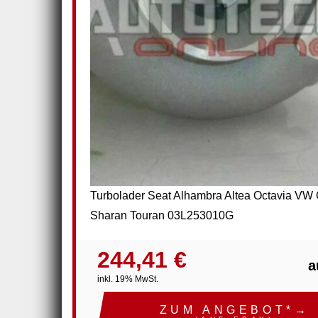
Turbolader Seat Alhambra Altea Octavia VW 
Sharan Touran 03L253010G
244,41 €
a
inkl. 19% MwSt.
ZUM ANGEBOT*→