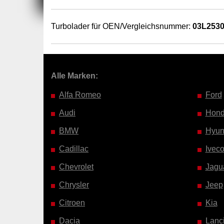
Turbolader für OEN/Vergleichsnummer:
03L253
Alle Marken:
Alfa Romeo
Ford
Audi
Hon
BMW
Hyun
Cadillac
Ivec
Chevrolet
Jagu
Chrysler
Jeep
Citroen
Kia
Dacia
Lanc