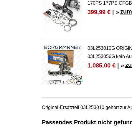
170PS 177PS CFG
zum
399,99 €
| »
03L253010G ORIGINA
03L253056G kein Aust
zu
1.085,00 €
| »
Original-Ersatzteil 03L253010 gehört zur 
Passendes Produkt nicht gefun