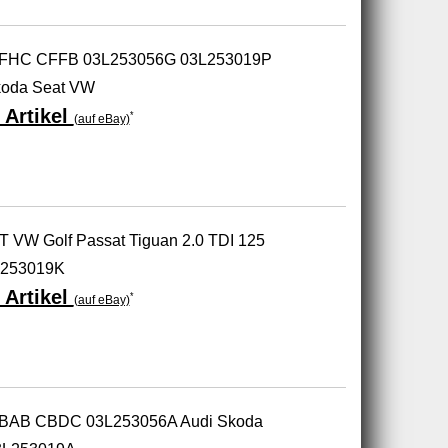
I CFHC CFFB 03L253056G 03L253019P
koda Seat VW
 Artikel
*
(auf eBay)
T VW Golf Passat Tiguan 2.0 TDI 125
L253019K
 Artikel
*
(auf eBay)
 CBAB CBDC 03L253056A Audi Skoda