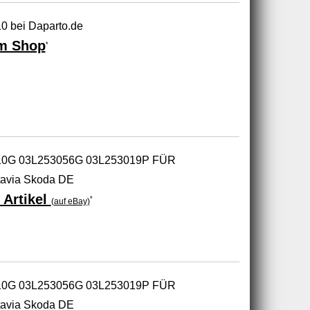
0 bei Daparto.de
m Shop
*
010G 03L253056G 03L253019P FÜR
tavia Skoda DE
 Artikel
*
(auf eBay)
010G 03L253056G 03L253019P FÜR
tavia Skoda DE