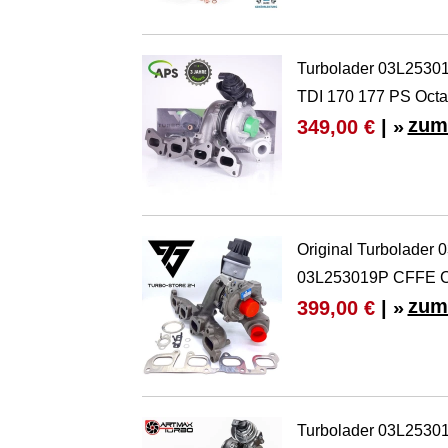
Turbolader 03L25301
TDI 170 177 PS Octa
zum
349,00 €
| »
Original Turbolade
03L253019P CFFE 
zum
399,00 €
| »
Turbolader 03L2530